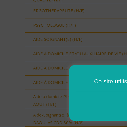
ERGOTHERAPEUTE (H/F)
PSYCHOLOGUE (H/F)
AIDE SOIGNANT(E) (H/F)
AIDE À DOMICILE ET/OU AUXILIAIRE DE VIE (H
AIDE À DOMICILE ET/OU AUXILIAIRE DE VIE (H
Ce site util
AIDE À DOMICILE ET/OU AUXILIAIRE DE VIE (H
Aide à domicile PLOUGASTEL-DAOULAS- CDD
AOUT (H/F)
Aide-Soignant(e) à Domicile PLOUGASTEL-
DAOULAS CDD 80% (H/F)