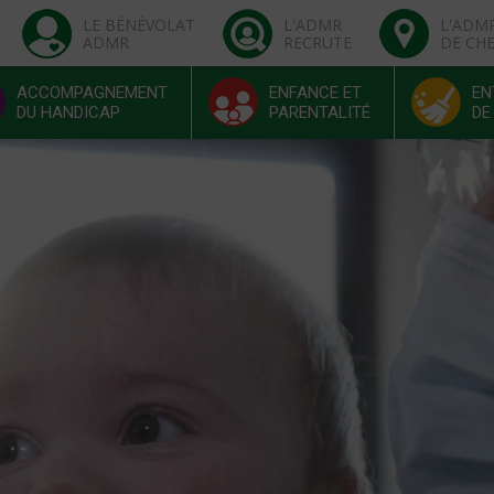
LE BÉNÉVOLAT
L'ADMR
L'ADM
ADMR
RECRUTE
DE CH
ACCOMPAGNEMENT
ENFANCE ET
EN
DU HANDICAP
PARENTALITÉ
DE