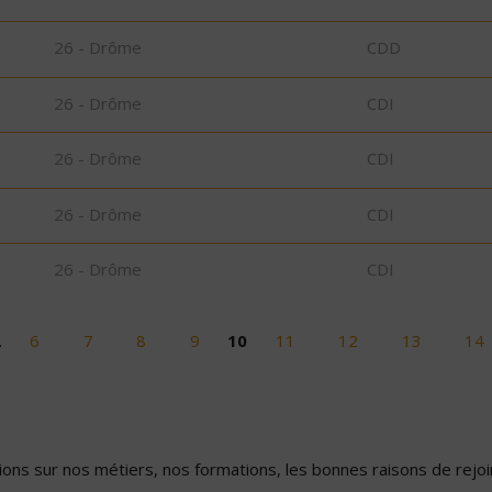
26 - Drôme
CDD
26 - Drôme
CDI
26 - Drôme
CDI
26 - Drôme
CDI
26 - Drôme
CDI
…
6
7
8
9
10
11
12
13
14
ons sur nos métiers, nos formations, les bonnes raisons de rejoin