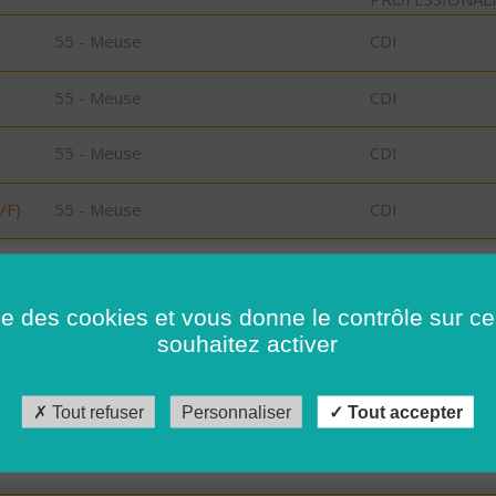
55 - Meuse
CDI
55 - Meuse
CDI
55 - Meuse
CDI
/F)
55 - Meuse
CDI
/F)
55 - Meuse
CDI
ise des cookies et vous donne le contrôle sur 
/F)
55 - Meuse
CDI
souhaitez activer
29 - Finistère
CDD
Tout refuser
Personnaliser
Tout accepter
29 - Finistère
CDI