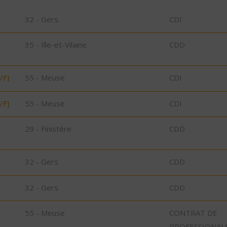
32 - Gers
CDI
35 - Ille-et-Vilaine
CDD
/F)
55 - Meuse
CDI
/F)
55 - Meuse
CDI
29 - Finistère
CDD
32 - Gers
CDD
32 - Gers
CDD
55 - Meuse
CONTRAT DE
PROFESSIONAL