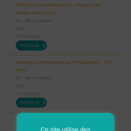
Infirmier.e coordinateur.rice / Chargé.e de
mission santé (H/F)
35 - Ille-et-Vilaine
CDI
17/07/2026
POSTULER
Assistant.e Administratif.ve et Facturation - CDD
(H/F)
35 - Ille-et-Vilaine
CDD
17/07/2026
POSTULER
Assistant.e Administratif.ve et Facturation - CDI
(H/F)
Ce site utilise des