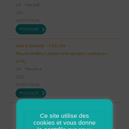
34 - Hérault
CDI
29/07/2026
POSTULER
Aide à domicile - CDD été -
Plourin/Brélès/Lanildut/Porspoder/Landunvez
(H/F)
29 - Finistère
CDD
29/07/2026
POSTULER
Auxiliaire de vie BEZIERS (H/F)
Ce site utilise des
34 - Hérault
cookies et vous donne
CDI