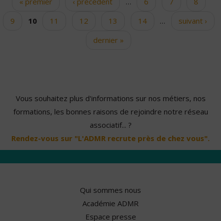
« premier
‹ précédent
…
6
7
8
Pages
9
10
11
12
13
14
…
suivant ›
dernier »
Vous souhaitez plus d'informations sur nos métiers, nos
formations, les bonnes raisons de rejoindre notre réseau
associatif... ?
Rendez-vous sur "L'ADMR recrute près de chez vous".
Qui sommes nous
Académie ADMR
Espace presse