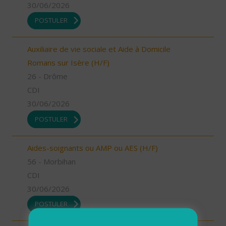
30/06/2026
POSTULER
Auxiliaire de vie sociale et Aide à Domicile
Romans sur Isère (H/F)
26 - Drôme
CDI
30/06/2026
POSTULER
Aides-soignants ou AMP ou AES (H/F)
56 - Morbihan
CDI
30/06/2026
POSTULER