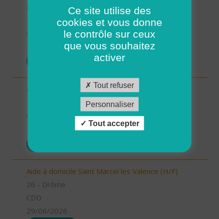
Aides à domicile (H/F)
Ce site utilise des
56 - Morbihan
cookies et vous donne
le contrôle sur ceux
CDD
que vous souhaitez
30/06/2026
activer
POSTULER
Tout refuser
Aide à domicile Pont de l'Isère (H/F)
26 - Drôme
Personnaliser
CDD
Tout accepter
29/06/2026
POSTULER
Aide à domicile Saint Marcel les Valence (H/F)
26 - Drôme
CDD
29/06/2026