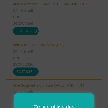
Aide à domicile ST ANDRE DE SANGONIS (H/F)
34 - Hérault
CDD
29/07/2026
POSTULER
Aide à domicile MAGALAS (H/F)
34 - Hérault
CDI
29/07/2026
POSTULER
Aide Soignant à domicile CAPESTANG (H/F)
34 - Hérault
CDD
29/07/2026
Ce site utilise des