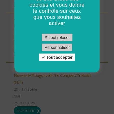
cookies et vous donne
POSTULER
le contrôle sur ceux
que vous souhaitez
Aide à domicile - CDD été - Ploudalmézeau,
activer
Lampaul-Ploudalmézeau, St Pabu (H/F)
29 - Finistère
Tout refuser
CDD
29/07/2026
Personnaliser
POSTULER
Tout accepter
Aide à domicile - CDD été - Locmaria-
Plouzané/Plougonvelin/Le Conquet/Trébabu
(H/F)
29 - Finistère
CDD
29/07/2026
POSTULER