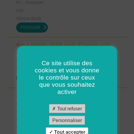
91 - Essonne
CDI
09/04/2026
POSTULER
Aide à domicile- ADMR Hauts d'Essonne (H/F)
91 - Essonne
CDI
Ce site utilise des
09/04/2026
cookies et vous donne
le contrôle sur ceux
POSTULER
que vous souhaitez
activer
Aide à domicile - ADMR du Canton de Limours
(H/F)
Tout refuser
91 - Essonne
CDI
Personnaliser
09/04/2026
Tout accepter