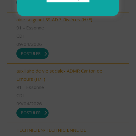
POSTULER
aide soignant SSIAD 3 Rivières (H/F)
91 - Essonne
CDI
09/04/2026
POSTULER
auxiliaire de vie sociale- ADMR Canton de
Limours (H/F)
91 - Essonne
CDI
09/04/2026
POSTULER
TECHNICIEN/TECHNICIENNE DE