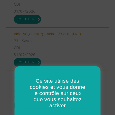
CDI
31/07/2026
POSTULER
Aide-soignant(e) - Aime (73210) (H/F)
73 - Savoie
CDI
31/07/2026
POSTULER
Auxiliaire de vie - Mimizan (H/F)
Ce site utilise des
40 - Landes
cookies et vous donne
CDI
le contrôle sur ceux
31/07/2026
que vous souhaitez
activer
POSTULER