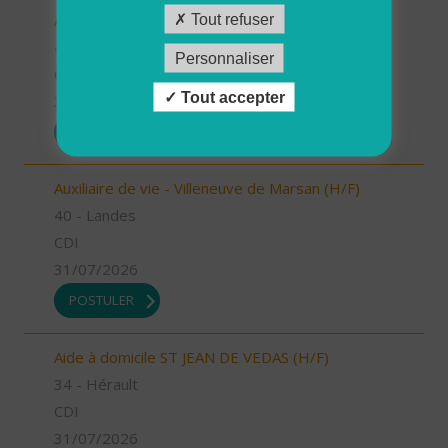
Auxiliaire de vie - Labouheyre (H/F)
Tout refuser
40 - Landes
Personnaliser
CDI
Tout accepter
31/07/2026
POSTULER
Auxiliaire de vie - Villeneuve de Marsan (H/F)
40 - Landes
CDI
31/07/2026
POSTULER
Aide à domicile ST JEAN DE VEDAS (H/F)
34 - Hérault
CDI
31/07/2026