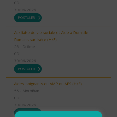
CDI
30/06/2026
POSTULER
Auxiliaire de vie sociale et Aide à Domicile
Romans sur Isère (H/F)
26 - Drôme
CDI
30/06/2026
POSTULER
Aides-soignants ou AMP ou AES (H/F)
56 - Morbihan
CDI
30/06/2026
POSTULER