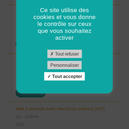
Ce site utilise des
Aides à domicile (H/F)
cookies et vous donne
56 - Morbihan
le contrôle sur ceux
CDD
que vous souhaitez
30/06/2026
activer
POSTULER
Tout refuser
Aide à domicile Pont de l'Isère (H/F)
Personnaliser
26 - Drôme
CDD
Tout accepter
29/06/2026
POSTULER
Aide à domicile Saint Marcel les Valence (H/F)
26 - Drôme
CDD