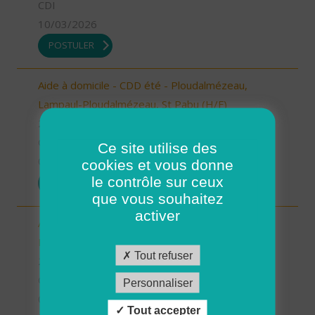
CDI
10/03/2026
POSTULER
Aide à domicile - CDD été - Ploudalmézeau,
Lampaul-Ploudalmézeau, St Pabu (H/F)
29 - Finistère
CDD
Ce site utilise des
05/03/2026
cookies et vous donne
le contrôle sur ceux
POSTULER
que vous souhaitez
activer
Aide à domicile - CDD été - Plouarzel/Lampaul-
Plouarzel/Ploumoguer (H/F)
Tout refuser
29 - Finistère
CDD
Personnaliser
05/03/2026
Tout accepter