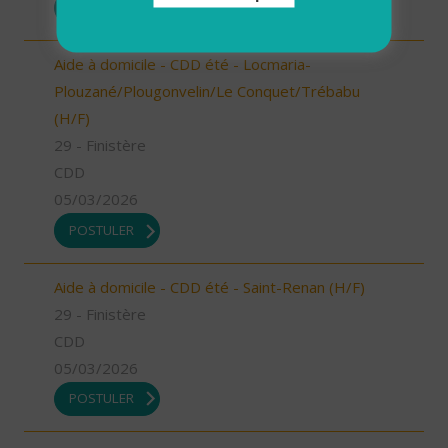
POSTULER
Aide à domicile - CDD été - Locmaria-
Plouzané/Plougonvelin/Le Conquet/Trébabu
(H/F)
29 - Finistère
CDD
05/03/2026
POSTULER
Aide à domicile - CDD été - Saint-Renan (H/F)
29 - Finistère
CDD
05/03/2026
POSTULER