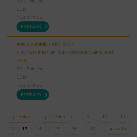
29 - Finistère
CDD
18/02/2026
POSTULER
Aide à domicile - CDD été -
Plourin/Brélès/Lanildut/Porspoder/Landunvez
(H/F)
29 - Finistère
CDD
18/02/2026
POSTULER
« premier
‹ précédent
…
9
10
11
Pages
12
13
14
15
16
17
suivant ›