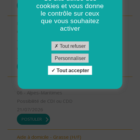
cookies et vous donne
POSTULER
le contrôle sur ceux
que vous souhaitez
Responsable de secteur sur Noyers sur Cher -
activer
CDD 2 mois Temps Plein (H/F)
41 - Loir-et-Cher
Tout refuser
CDD
23/07/2026
Personnaliser
POSTULER
Tout accepter
Technicien Intervention Social et Familiale (H/F)
06 - Alpes-Maritimes
Possibilité de CDI ou CDD
21/07/2026
POSTULER
Aide à domicile - Grasse (H/F)