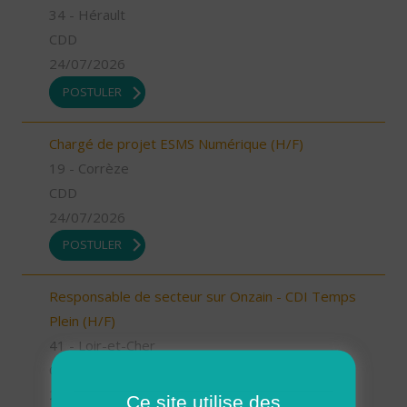
34 - Hérault
CDD
24/07/2026
POSTULER
Chargé de projet ESMS Numérique (H/F)
19 - Corrèze
CDD
24/07/2026
POSTULER
Responsable de secteur sur Onzain - CDI Temps
Plein (H/F)
41 - Loir-et-Cher
CDI
23/07/2026
Ce site utilise des