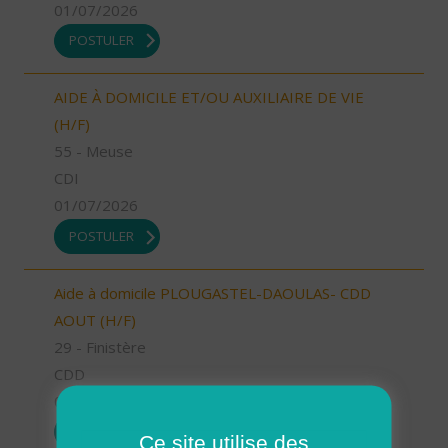
01/07/2026
POSTULER
AIDE À DOMICILE ET/OU AUXILIAIRE DE VIE
(H/F)
55 - Meuse
CDI
01/07/2026
POSTULER
Aide à domicile PLOUGASTEL-DAOULAS- CDD
AOUT (H/F)
29 - Finistère
CDD
01/07/2026
POSTULER
Ce site utilise des