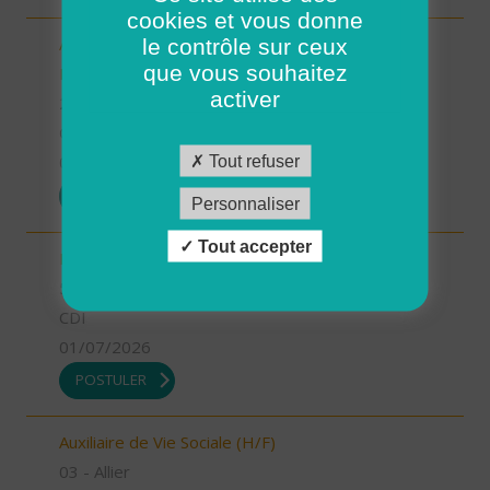
cookies et vous donne
le contrôle sur ceux
Aide-Soignant(e) à Domicile PLOUGASTEL-
que vous souhaitez
DAOULAS CDD 80% (H/F)
activer
29 - Finistère
CDI
Tout refuser
01/07/2026
POSTULER
Personnaliser
Tout accepter
INFIRMIER COORDINATEUR (H/F)
55 - Meuse
CDI
01/07/2026
POSTULER
Auxiliaire de Vie Sociale (H/F)
03 - Allier