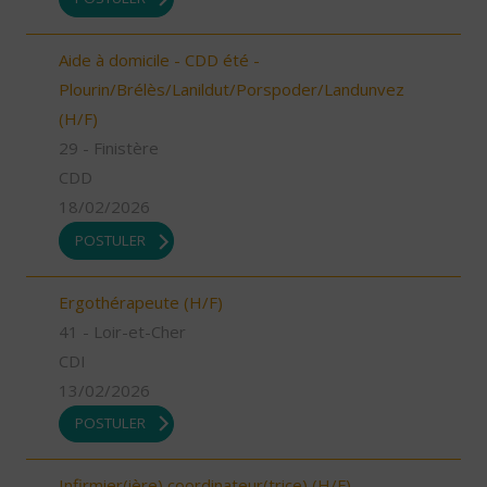
Aide à domicile - CDD été -
Plourin/Brélès/Lanildut/Porspoder/Landunvez
(H/F)
29 - Finistère
CDD
18/02/2026
POSTULER
Ergothérapeute (H/F)
41 - Loir-et-Cher
CDI
13/02/2026
POSTULER
Infirmier(ière) coordinateur(trice) (H/F)