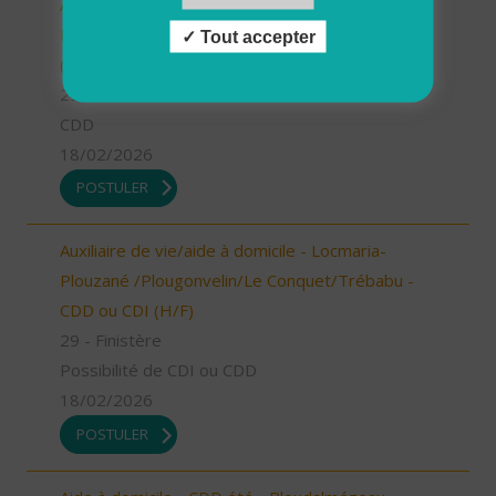
Aide à domicile - CDD été - Locmaria-
Plouzané/Plougonvelin/Le Conquet/Trébabu
Tout accepter
(H/F)
29 - Finistère
CDD
18/02/2026
POSTULER
Auxiliaire de vie/aide à domicile - Locmaria-
Plouzané /Plougonvelin/Le Conquet/Trébabu -
CDD ou CDI (H/F)
29 - Finistère
Possibilité de CDI ou CDD
18/02/2026
POSTULER