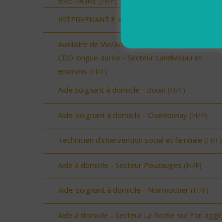
BRETAGNE (H/F)
INTERVENANT.E A DOMICILE - RENNES (H/F)
Auxiliaire de Vie/Accompagnant Educatif et Social
CDD longue durée - Secteur Landivisiau et
environs (H/F)
Aide soignant à domicile - Bouin (H/F)
Aide-soignant à domicile - Chantonnay (H/F)
Technicien d'intervention social et familiale (H/F)
Aide à domicile - Secteur Pouzauges (H/F)
Aide-soignant à domicile - Noirmoutier (H/F)
Aide à domicile - Secteur La Roche sur Yon aggl