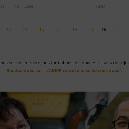
/St
42 - Loire
CDD
10
11
12
13
14
15
16
17
ons sur nos métiers, nos formations, les bonnes raisons de rejoin
Rendez-vous sur "L'ADMR recrute près de chez vous".