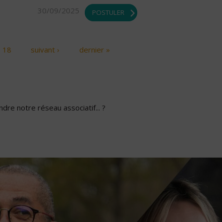
30/09/2025
POSTULER
18
suivant ›
dernier »
dre notre réseau associatif... ?