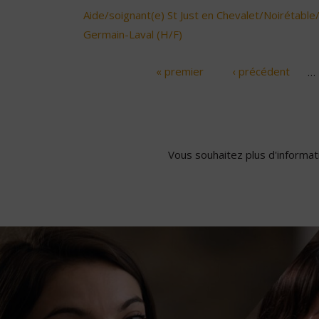
Aide/soignant(e) St Just en Chevalet/Noirétable
Germain-Laval (H/F)
« premier
‹ précédent
…
Pages
Vous souhaitez plus d'informati