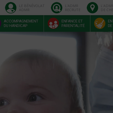
LE BÉNÉVOLAT
L'ADMR
L'ADM
ADMR
RECRUTE
DE CH
ACCOMPAGNEMENT
ENFANCE ET
EN
DU HANDICAP
PARENTALITÉ
DE