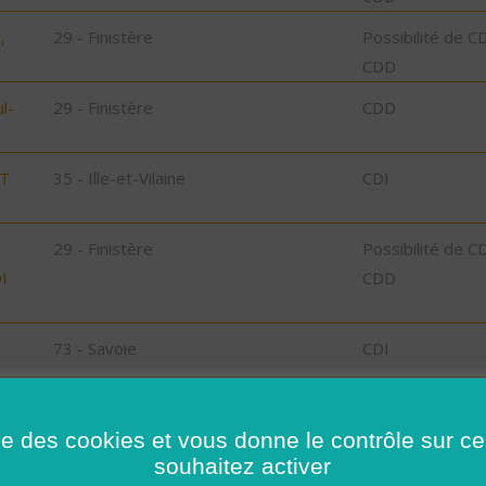
,
29 - Finistère
Possibilité de C
CDD
l-
29 - Finistère
CDD
ST
35 - Ille-et-Vilaine
CDI
29 - Finistère
Possibilité de C
I
CDD
73 - Savoie
CDI
78 - Yvelines
CDI
ise des cookies et vous donne le contrôle sur 
35 - Ille-et-Vilaine
Possibilité de C
souhaitez activer