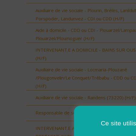
Auxiliaire de vie sociale - Plourin, Brélès, Lanildut
Porspoder, Landunvez - CDI ou CDD (H/F)
Aide à domicile - CDD ou CDI - Plouarzel/Lampau
Plouarzel/Ploumoguer (H/F)
INTERVENANT.E A DOMICILE - BAINS SUR OU
(H/F)
Auxiliaire de vie sociale - Locmaria-Plouzané
/Plougonvelin/Le Conquet/Trébabu - CDD ou CD
(H/F)
Auxiliaire de vie sociale - Randens (73220) (H/F)
Responsable de secteur (H/F)
Ce site util
INTERVENANT.E A DOMICILE - BAIN DE