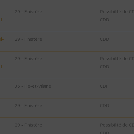
29 - Finistère
Possibilité de C
I
CDD
l-
29 - Finistère
CDD
29 - Finistère
Possibilité de C
I
CDD
35 - Ille-et-Vilaine
CDI
29 - Finistère
CDD
29 - Finistère
Possibilité de C
CDD