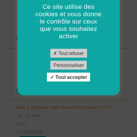
Aides à domicile (H/F)
Ce site utilise des
56 - Morbihan
cookies et vous donne
le contrôle sur ceux
CDD
que vous souhaitez
30/06/2026
activer
POSTULER
Tout refuser
Aide à domicile Pont de l'Isère (H/F)
26 - Drôme
Personnaliser
CDD
Tout accepter
29/06/2026
POSTULER
Aide à domicile Saint Marcel les Valence (H/F)
26 - Drôme
CDD
29/06/2026