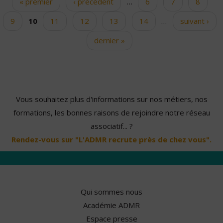
« premier
‹ précédent
…
6
7
8
Pages
9
10
11
12
13
14
…
suivant ›
dernier »
Vous souhaitez plus d'informations sur nos métiers, nos
formations, les bonnes raisons de rejoindre notre réseau
associatif... ?
Rendez-vous sur "L'ADMR recrute près de chez vous".
Qui sommes nous
Académie ADMR
Espace presse