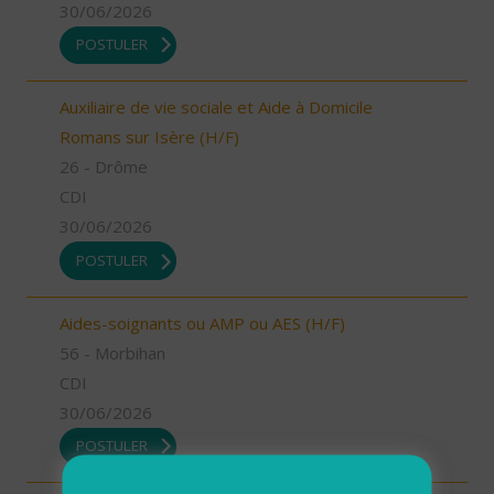
30/06/2026
POSTULER
Auxiliaire de vie sociale et Aide à Domicile
Romans sur Isère (H/F)
26 - Drôme
CDI
30/06/2026
POSTULER
Aides-soignants ou AMP ou AES (H/F)
56 - Morbihan
CDI
30/06/2026
POSTULER