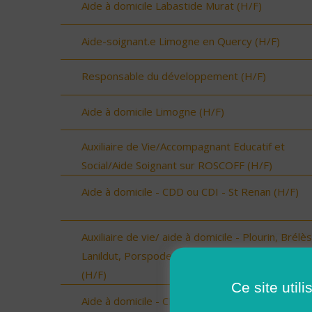
Aide à domicile Labastide Murat (H/F)
Aide-soignant.e Limogne en Quercy (H/F)
Responsable du développement (H/F)
Aide à domicile Limogne (H/F)
Auxiliaire de Vie/Accompagnant Educatif et
Social/Aide Soignant sur ROSCOFF (H/F)
Aide à domicile - CDD ou CDI - St Renan (H/F)
Auxiliaire de vie/ aide à domicile - Plourin, Brélès
Lanildut, Porspoder, Landunvez - CDI ou CDD
(H/F)
Ce site util
Aide à domicile - CDD ou CDI - Plouarzel/Lampau