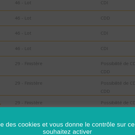
46 - Lot
CDI
46 - Lot
CDD
46 - Lot
CDI
46 - Lot
CDI
29 - Finistère
Possibilité de C
CDD
29 - Finistère
Possibilité de C
CDD
,
29 - Finistère
Possibilité de C
CDD
ise des cookies et vous donne le contrôle sur 
l-
29 - Finistère
CDD
souhaitez activer