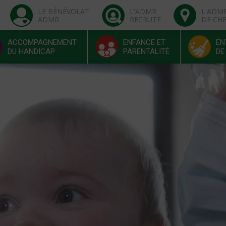
LE BÉNÉVOLAT
L'ADMR
L'ADM
ADMR
RECRUTE
DE CH
ACCOMPAGNEMENT
ENFANCE ET
EN
DU HANDICAP
PARENTALITÉ
DE