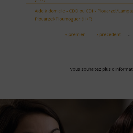
Aide à domicile - CDD ou CDI - Plouarzel/Lampau
Plouarzel/Ploumoguer (H/F)
« premier
‹ précédent
…
Pages
Vous souhaitez plus d'informati