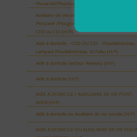
Plouarzel/Ploumoguer (H/F)
Auxiliaire de vie/aide à domicile - Locmaria-
Plouzané /Plougonvelin/Le Conquet/Trébabu -
CDD ou CDI (H/F)
Aide à domicile - CDD OU CDI - Ploudalmézeau,
Lampaul-Ploudalmézeau, St Pabu (H/F)
Aide à domicile Secteur Renwez (H/F)
Aide à domicile (H/F)
AIDE A DOMICILE / AUXILIAIRE DE VIE PONT-
AVEN (H/F)
Aide à domicile ou Auxiliaire de vie sociale (H/F)
AIDE A DOMICILE OU AUXILIAIRE DE VIE SOCI