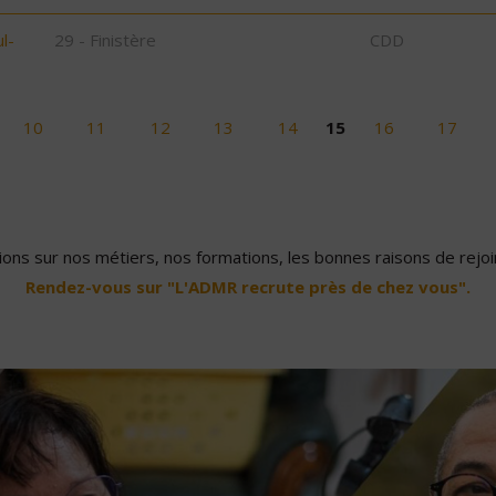
l-
29 - Finistère
CDD
10
11
12
13
14
15
16
17
ons sur nos métiers, nos formations, les bonnes raisons de rejoin
Rendez-vous sur "L'ADMR recrute près de chez vous".