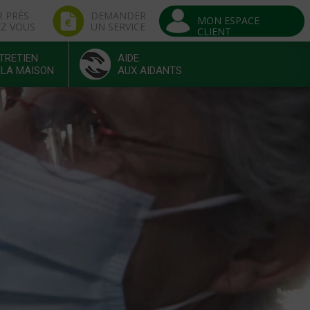
R PRÈS
DEMANDER
MON ESPACE
EZ VOUS
UN SERVICE
CLIENT
TRETIEN
AIDE
 LA MAISON
AUX AIDANTS