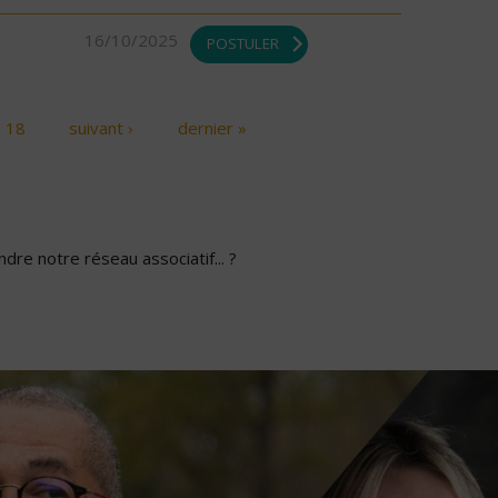
16/10/2025
POSTULER
18
suivant ›
dernier »
dre notre réseau associatif... ?