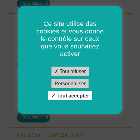
POSTULER
Auxiliaire de Vie/Accompagnant Educatif et Social
Ce site utilise des
sur ROSCOFF (H/F)
cookies et vous donne
le contrôle sur ceux
29 - Finistère
que vous souhaitez
Possibilité de CDI ou CDD
activer
22/12/2025
POSTULER
Tout refuser
Auxiliaire de vie sociale - secteur Estang (H/F)
Personnaliser
32 - Gers
Tout accepter
CDI
19/12/2025
POSTULER
Aide à Domicile LAPLEAU (H/F)