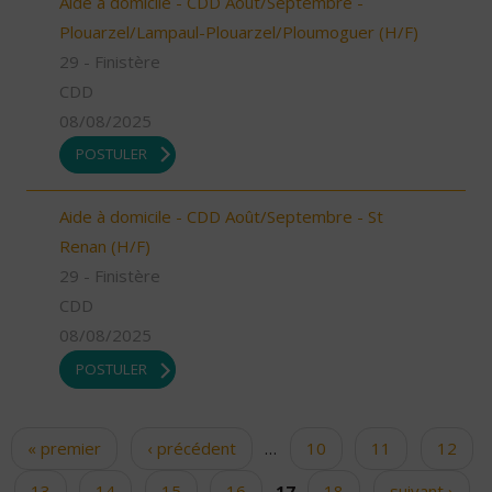
Aide à domicile - CDD Août/Septembre -
Plouarzel/Lampaul-Plouarzel/Ploumoguer (H/F)
29 - Finistère
CDD
08/08/2025
POSTULER
Aide à domicile - CDD Août/Septembre - St
Renan (H/F)
29 - Finistère
CDD
08/08/2025
POSTULER
« premier
‹ précédent
…
10
11
12
Pages
13
14
15
16
17
18
suivant ›