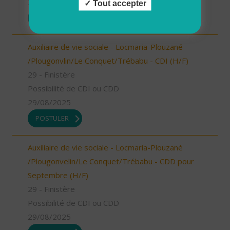
29/08/2025
Tout accepter
POSTULER
Auxiliaire de vie sociale - Locmaria-Plouzané
/Plougonvlin/Le Conquet/Trébabu - CDI (H/F)
29 - Finistère
Possibilité de CDI ou CDD
29/08/2025
POSTULER
Auxiliaire de vie sociale - Locmaria-Plouzané
/Plougonvelin/Le Conquet/Trébabu - CDD pour
Septembre (H/F)
29 - Finistère
Possibilité de CDI ou CDD
29/08/2025