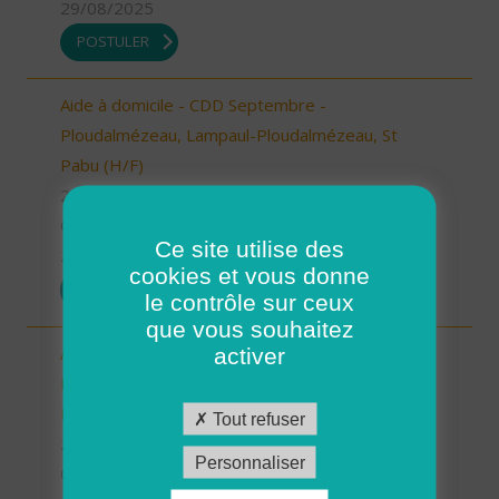
29/08/2025
POSTULER
Aide à domicile - CDD Septembre -
Ploudalmézeau, Lampaul-Ploudalmézeau, St
Pabu (H/F)
29 - Finistère
CDD
Ce site utilise des
29/08/2025
cookies et vous donne
POSTULER
le contrôle sur ceux
que vous souhaitez
Aide à domicile - CDD Septembre -
activer
Ploudalmézeau, Lampaul-Ploudalmézeau, St
Pabu (H/F)
Tout refuser
29 - Finistère
Personnaliser
CDD