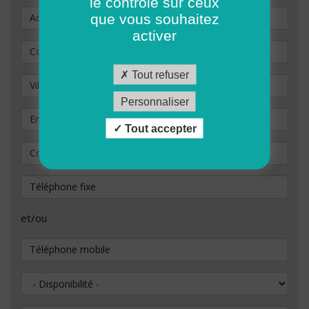
le contrôle sur ceux
Adresse
que vous souhaitez
activer
Code Postal
*
Tout refuser
Ville / commune
Personnaliser
Email
*
Tout accepter
Confirmation de votre adresse e-mail
*
Téléphone fixe
et/ou
Téléphone mobile
Disponibilité