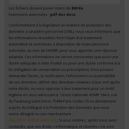
Les fichiers doivent peser moins de
800 Ko
.
Extensions autorisées :
pdf doc docx
.
Conformément à la législation en matière de protection des
En cliquant sur "Envoyer", je consens au traitement
données à caractère personnel (CNIL), nous vous informons que
de mes données à caractère personnel
*
les informations recueillies font l’objet d’un traitement
automatisé et sont mises à disposition de toute personne
autorisée, au sein de l’ADMR, pour vous apporter une réponse
adaptée. Ces informations ne seront conservées que pour une
durée adéquate à cette finalité ou pour une durée conforme à la
loi (obligation de conservation ou prescription). Vous pouvez
demander l’accès, la rectification, l’effacement ou la portabilité
de vos données, définir des directives relatives à leur sort après
votre décès, ou vous opposer à leur traitement pour un motif
légitime en vous adressant à : Union nationale ADMR 184 A, rue
du Faubourg Saint-Denis 75484 Paris Cedex 10 ou directement
auprès du Délégué à la Protection des Données que nous
avons désigné ou son représentant :
. Si vous estimez, après nous avoir
contactés, que vos droits « Informatique et Libertés » ne sont