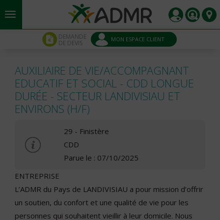
Aller au contenu principal
Panneau de gestion des cookies
DEMANDE
MON ESPACE CLIENT
DE DEVIS
AUXILIAIRE DE VIE/ACCOMPAGNANT
EDUCATIF ET SOCIAL - CDD LONGUE
DURÉE - SECTEUR LANDIVISIAU ET
ENVIRONS (H/F)
29 - Finistère
CDD
Parue le : 07/10/2025
ENTREPRISE
L’ADMR du Pays de LANDIVISIAU a pour mission d’offrir
un soutien, du confort et une qualité de vie pour les
personnes qui souhaitent vieillir à leur domicile. Nous