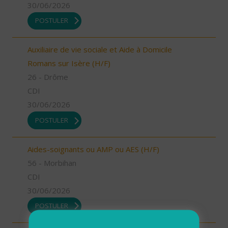
30/06/2026
POSTULER
Auxiliaire de vie sociale et Aide à Domicile
Romans sur Isère (H/F)
26 - Drôme
CDI
30/06/2026
POSTULER
Aides-soignants ou AMP ou AES (H/F)
56 - Morbihan
CDI
30/06/2026
POSTULER