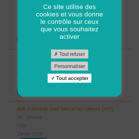
Aides à domicile (H/F)
Ce site utilise des
56 - Morbihan
cookies et vous donne
le contrôle sur ceux
CDD
que vous souhaitez
30/06/2026
activer
POSTULER
Tout refuser
Aide à domicile Pont de l'Isère (H/F)
26 - Drôme
Personnaliser
CDD
Tout accepter
29/06/2026
POSTULER
Aide à domicile Saint Marcel les Valence (H/F)
26 - Drôme
CDD
29/06/2026