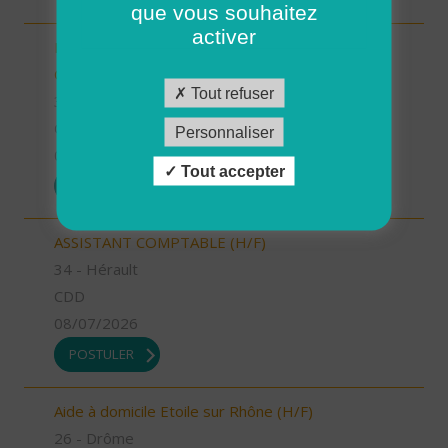
que vous souhaitez
activer
INTERVENANT.E A DOMICILE - CESSON-VERN-
CHANTEPIE (H/F)
Tout refuser
35 - Ille-et-Vilaine
CDI
Personnaliser
09/07/2026
Tout accepter
POSTULER
ASSISTANT COMPTABLE (H/F)
34 - Hérault
CDD
08/07/2026
POSTULER
Aide à domicile Etoile sur Rhône (H/F)
26 - Drôme