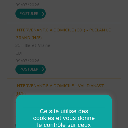
09/07/2026
POSTULER
INTERVENANT.E A DOMICILE (CDI) - PLELAN LE
GRAND (H/F)
35 - Ille-et-Vilaine
CDI
09/07/2026
POSTULER
INTERVENANT.E A DOMICILE - VAL D'ANAST
(H/F)
35 - Ille-et-Vilaine
CDI
Ce site utilise des
09/07/2026
cookies et vous donne
le contrôle sur ceux
POSTULER