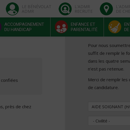
LE BÉNÉVOLAT
L'ADMR
L'ADM
ADMR
RECRUTE
DE CH
ACCOMPAGNEMENT
ENFANCE ET
EN
DU HANDICAP
PARENTALITÉ
DE
Pour nous soumettre v
suffit de remplir le 
dans les quatre sema
n’est pas retenue.
Merci de remplir les
 confiées
de candidature.
Vous souhaitez pos
ns, près de chez
Civilité