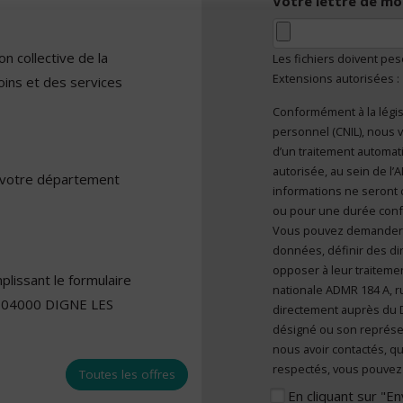
Votre lettre de mo
n collective de la
Les fichiers doivent pe
Extensions autorisées :
oins et des services
Conformément à la légis
En cliquant sur "E
personnel (CNIL), nous v
caractère personn
d’un traitement automatisé et sont mises à disposition de toute
autorisée, au sein de l
r votre département
informations ne seront 
ou pour une durée confor
Vous pouvez demander l’a
données, définir des dir
opposer à leur traitemen
lissant le formulaire
nationale ADMR 184 A, r
y 04000 DIGNE LES
directement auprès du 
désigné ou son représe
nous avoir contactés, qu
respectés, vous pouvez 
Toutes les offres
En cliquant sur "