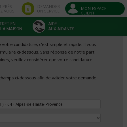
R PRÈS
DEMANDER
MON ESPACE
EZ VOUS
UN SERVICE
CLIENT
TRETIEN
AIDE
 LA MAISON
AUX AIDANTS
otre candidature, c’est simple et rapide. Il vous
formulaire ci-dessous. Sans réponse de notre part
ines, veuillez considérer que votre candidature
 champs ci-dessous afin de valider votre demande
tuler au poste de