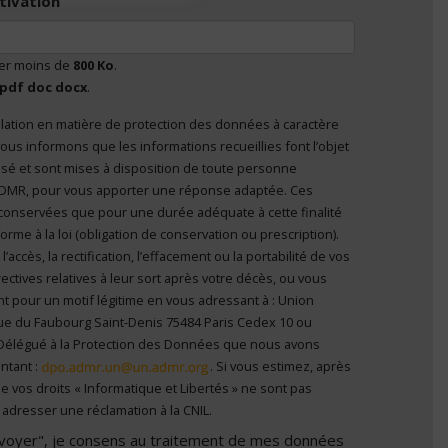
tivation
ser moins de
800 Ko
.
pdf doc docx
.
lation en matière de protection des données à caractère
nvoyer", je consens au traitement de mes données à
ous informons que les informations recueillies font l’objet
el
*
 personne
’ADMR, pour vous apporter une réponse adaptée. Ces
conservées que pour une durée adéquate à cette finalité
me à la loi (obligation de conservation ou prescription).
ccès, la rectification, l’effacement ou la portabilité de vos
ectives relatives à leur sort après votre décès, ou vous
t pour un motif légitime en vous adressant à : Union
ue du Faubourg Saint-Denis 75484 Paris Cedex 10 ou
Délégué à la Protection des Données que nous avons
ntant :
. Si vous estimez, après
e vos droits « Informatique et Libertés » ne sont pas
adresser une réclamation à la CNIL.
Envoyer", je consens au traitement de mes données