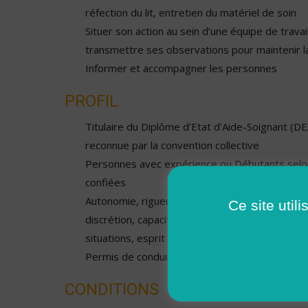
réfection du lit, entretien du matériel de soin
Situer son action au sein d’une équipe de travail 
transmettre ses observations pour maintenir la
Informer et accompagner les personnes
PROFIL
Titulaire du Diplôme d’Etat d'Aide-Soignant (D
reconnue par la convention collective
Personnes avec expérience ou Débutants selon
confiées
Autonomie, rigueur et sens de l'organisation, qu
Ce site util
discrétion, capacité d'adaptation, sens de l'ob
situations, esprit d'équipe
Permis de conduire demandé
CONDITIONS