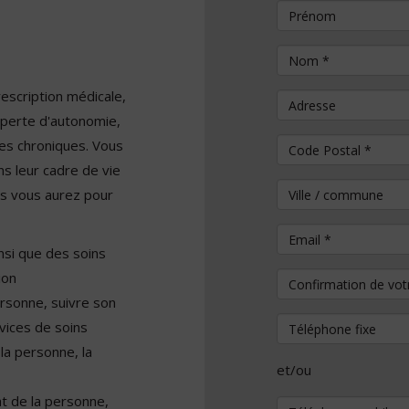
Prénom
Nom
*
rescription médicale,
Adresse
perte d'autonomie,
es chroniques. Vous
Code Postal
*
ns leur cadre de vie
Ville / commune
ons vous aurez pour
Email
*
nsi que des soins
ion
Confirmation de vo
personne, suivre son
Téléphone fixe
vices de soins
la personne, la
et/ou
t de la personne,
Téléphone mobile