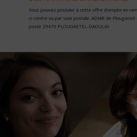
Vous pouvez postuler à cette offre d'emploi en remp
ci-contre ou par voie postale :ADMR de Plougastel-
poste 29470 PLOUGASTEL-DAOULAS