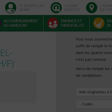
LE BÉNÉVOLAT
L'ADMR
L'ADM
ADMR
RECRUTE
DE CH
ACCOMPAGNEMENT
ENFANCE ET
EN
DU HANDICAP
PARENTALITÉ
DE
Pour nous soumettre v
suffit de remplir le 
EL-
dans les quatre sema
n’est pas retenue.
/F)
Merci de remplir les
de candidature.
Vous souhaitez pos
Civilité