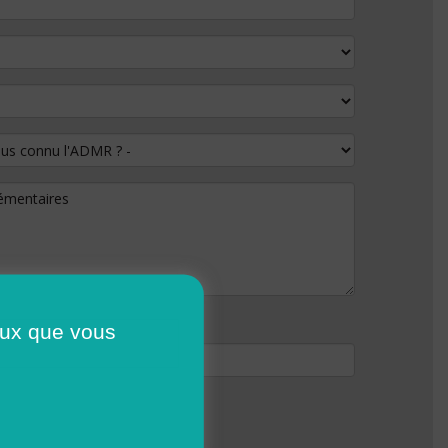
 connu l'ADMR ?
lémentaires
ceux que vous
ser moins de
800 Ko
.
pdf doc docx
.