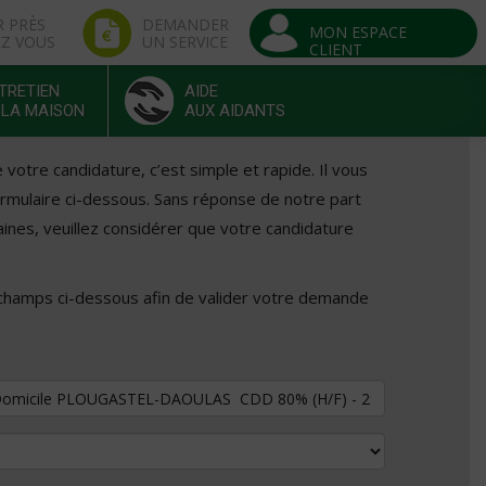
R PRÈS
DEMANDER
MON ESPACE
EZ VOUS
UN SERVICE
CLIENT
TRETIEN
AIDE
 LA MAISON
AUX AIDANTS
otre candidature, c’est simple et rapide. Il vous
formulaire ci-dessous. Sans réponse de notre part
ines, veuillez considérer que votre candidature
 champs ci-dessous afin de valider votre demande
tuler au poste de