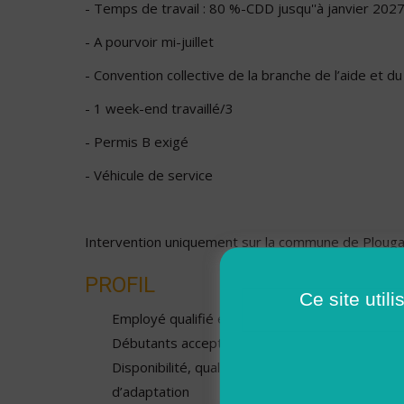
- Temps de travail : 80 %-CDD jusqu''à janvier 2027
- A pourvoir mi-juillet
- Convention collective de la branche de l’aide et du
- 1 week-end travaillé/3
- Permis B exigé
- Véhicule de service
Intervention uniquement sur la commune de Plouga
PROFIL
Ce site util
Employé qualifié et diplômé-Diplôme d'aide-soi
Débutants acceptés
Disponibilité, qualités relationnelles, esprit d’é
d’adaptation