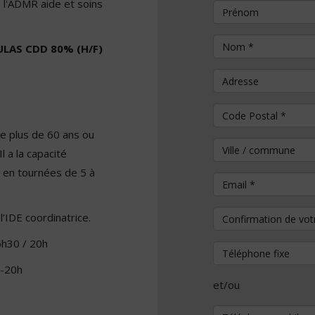
e l'ADMR aide et soins
Prénom
Nom
*
ULAS CDD 80% (H/F)
Adresse
Code Postal
*
de plus de 60 ans ou
Ville / commune
l a la capacité
 en tournées de 5 à
Email
*
Confirmation de vo
l’IDE coordinatrice.
6h30 / 20h
Téléphone fixe
0-20h
et/ou
Téléphone mobile