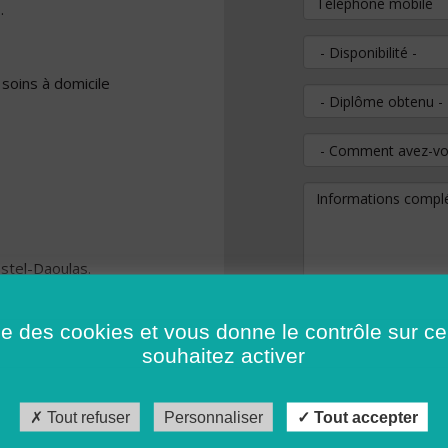
.
Disponibilité
 soins à domicile
Diplôme obtenu
Comment avez-vous
Informations comp
stel-Daoulas.
Votre CV
*
ise des cookies et vous donne le contrôle sur 
gnant (e) exigé
souhaitez activer
Les fichiers doivent pe
quipe, capacité
Extensions autorisées :
Tout refuser
Personnaliser
Tout accepter