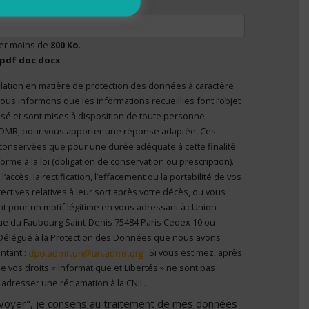
tivation
ser moins de
800 Ko
.
pdf doc docx
.
lation en matière de protection des données à caractère
nvoyer", je consens au traitement de mes données à
ous informons que les informations recueillies font l’objet
el
*
 personne
’ADMR, pour vous apporter une réponse adaptée. Ces
conservées que pour une durée adéquate à cette finalité
me à la loi (obligation de conservation ou prescription).
ccès, la rectification, l’effacement ou la portabilité de vos
ectives relatives à leur sort après votre décès, ou vous
t pour un motif légitime en vous adressant à : Union
ue du Faubourg Saint-Denis 75484 Paris Cedex 10 ou
Délégué à la Protection des Données que nous avons
ntant :
. Si vous estimez, après
e vos droits « Informatique et Libertés » ne sont pas
adresser une réclamation à la CNIL.
Envoyer", je consens au traitement de mes données