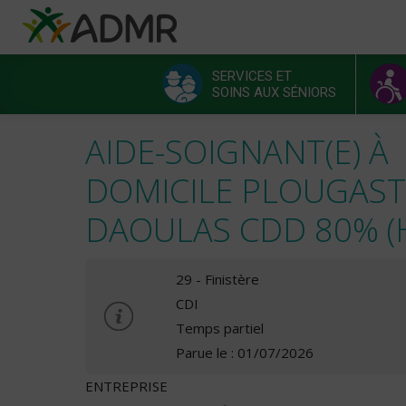
Aller au contenu principal
Panneau de gestion des cookies
SERVICES ET
SOINS AUX SÉNIORS
Menu principal
AIDE-SOIGNANT(E) À
DOMICILE PLOUGAST
DAOULAS CDD 80% (H
29 - Finistère
CDI
Temps partiel
Parue le : 01/07/2026
ENTREPRISE