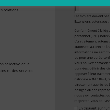
Votre lettre de mo
ir une capacité
en relations
Les fichiers doivent pe
Extensions autorisées :
Conformément à la légis
En cliquant sur "E
personnel (CNIL), nous v
caractère personn
d’un traitement automatisé et sont mises à disposition de toute
autorisée, au sein de l
informations ne seront 
ou pour une durée confor
Vous pouvez demander l’a
n collective de la
données, définir des dir
oins et des services
opposer à leur traitemen
nationale ADMR 184 A, r
directement auprès du 
désigné ou son représe
nous avoir contactés, qu
respectés, vous pouvez 
En cliquant sur "