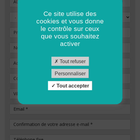
Vous souhaitez postuler au poste de
Ce site utilise des
Civilité
cookies et vous donne
le contrôle sur ceux
Prénom
que vous souhaitez
activer
Nom
*
Adresse
Tout refuser
Personnaliser
Code Postal
*
Tout accepter
Ville / commune
Email
*
Confirmation de votre adresse e-mail
*
Téléphone fixe