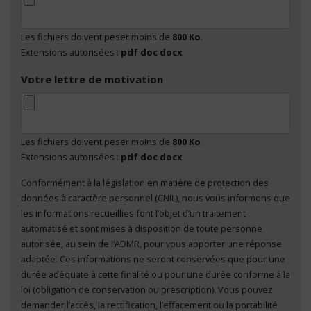
Les fichiers doivent peser moins de
800 Ko
.
Extensions autorisées :
pdf doc docx
.
Votre lettre de motivation
Les fichiers doivent peser moins de
800 Ko
.
Extensions autorisées :
pdf doc docx
.
Conformément à la législation en matière de protection des
En cliquant sur "Envoyer", je consens au traitement
données à caractère personnel (CNIL), nous vous informons que
de mes données à caractère personnel
*
les informations recueillies font l’objet d’un traitement
automatisé et sont mises à disposition de toute personne
autorisée, au sein de l’ADMR, pour vous apporter une réponse
adaptée. Ces informations ne seront conservées que pour une
durée adéquate à cette finalité ou pour une durée conforme à la
loi (obligation de conservation ou prescription). Vous pouvez
demander l’accès, la rectification, l’effacement ou la portabilité