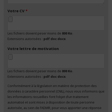
Votre CV
*
Les fichiers doivent peser moins de
800 Ko
.
Extensions autorisées :
pdf doc docx
.
Votre lettre de motivation
Les fichiers doivent peser moins de
800 Ko
.
Extensions autorisées :
pdf doc docx
.
Conformément à la législation en matière de protection des
En cliquant sur "Envoyer", je consens au traitement
données à caractère personnel (CNIL), nous vous informons que
de mes données à caractère personnel
*
les informations recueillies font l’objet d’un traitement
automatisé et sont mises à disposition de toute personne
autorisée, au sein de l’ADMR, pour vous apporter une réponse