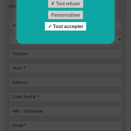
Tout refuser
votre demande de candidature.
Personnaliser
Vous souhaitez postuler au poste de
Tout accepter
Civilité
Prénom
Nom
*
Adresse
Code Postal
*
Ville / commune
Email
*