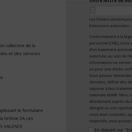
Votre lettre de mo
Les fichiers doivent pe
Extensions autorisées :
Conformément à la légis
En cliquant sur "E
personnel (CNIL), nous v
caractère personn
n collective de la
d’un traitement automatisé et sont mises à disposition de toute
oins et des services
autorisée, au sein de l
informations ne seront 
ou pour une durée confor
Vous pouvez demander l’a
se
données, définir des dir
opposer à leur traitemen
nationale ADMR 184 A, r
directement auprès du 
désigné ou son représe
lissant le formulaire
nous avoir contactés, qu
 la Drôme ZA Les
respectés, vous pouvez 
ES VALENCE
En cliquant sur "