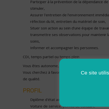
Participer à la prévention de la dépendance de 
stimuler,
Assurer l'entretien de l’environnement immédia
réfection du lit, entretien du matériel de soin,
Situer son action au sein d’une équipe de travail 
transmettre ses observations pour maintenir la
soins,
Informer et accompagner les personnes.
CDI, temps partiel ou temps plein
Vous êtes autonome, réactif, et avez une forte éth
Ce site util
Vous cherchez à favoriser le travail d’équipe afin d
de qualité.
PROFIL
Diplôme d'état aide soignant
Voiture de service, permis de conduire