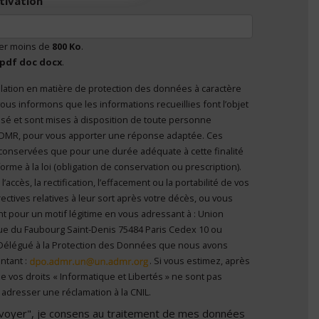
tivation
ser moins de
800 Ko
.
pdf doc docx
.
lation en matière de protection des données à caractère
nvoyer", je consens au traitement de mes données à
ous informons que les informations recueillies font l’objet
el
*
 personne
’ADMR, pour vous apporter une réponse adaptée. Ces
conservées que pour une durée adéquate à cette finalité
me à la loi (obligation de conservation ou prescription).
ccès, la rectification, l’effacement ou la portabilité de vos
ectives relatives à leur sort après votre décès, ou vous
t pour un motif légitime en vous adressant à : Union
ue du Faubourg Saint-Denis 75484 Paris Cedex 10 ou
Délégué à la Protection des Données que nous avons
ntant :
. Si vous estimez, après
e vos droits « Informatique et Libertés » ne sont pas
adresser une réclamation à la CNIL.
Envoyer", je consens au traitement de mes données