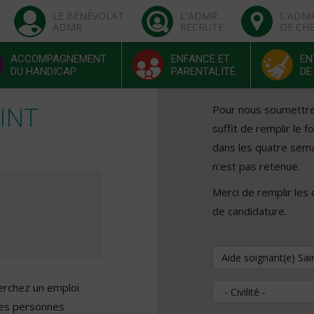
LE BÉNÉVOLAT
L'ADMR
L'ADM
ADMR
RECRUTE
DE CH
ACCOMPAGNEMENT
ENFANCE ET
EN
DU HANDICAP
PARENTALITÉ
DE
INT
Pour nous soumettre v
suffit de remplir le 
dans les quatre sema
n’est pas retenue.
Merci de remplir les
de candidature.
Vous souhaitez pos
herchez un emploi
Civilité
des personnes