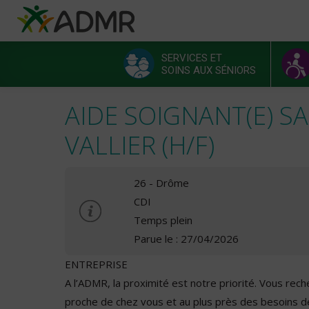
Aller au contenu principal
Panneau de gestion des cookies
SERVICES ET
SOINS AUX SÉNIORS
Menu principal
AIDE SOIGNANT(E) SA
VALLIER (H/F)
26 - Drôme
CDI
Temps plein
Parue le : 27/04/2026
ENTREPRISE
A l’ADMR, la proximité est notre priorité. Vous rec
proche de chez vous et au plus près des besoins 