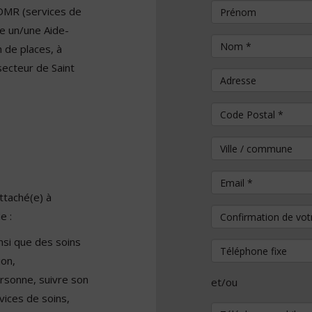
Prénom
DMR (services de
e un/une Aide-
Nom
*
 de places, à
secteur de Saint
Adresse
Code Postal
*
Ville / commune
Email
*
attaché(e) à
Confirmation de vo
e :
nsi que des soins
Téléphone fixe
ion,
personne, suivre son
et/ou
vices de soins,
Téléphone mobile