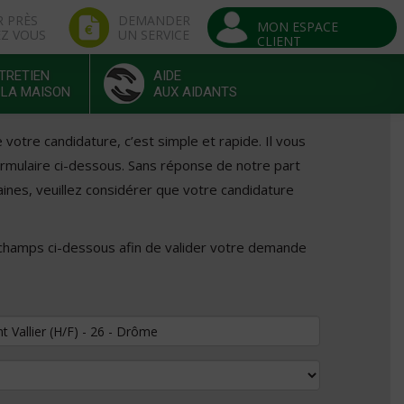
R PRÈS
DEMANDER
MON ESPACE
EZ VOUS
UN SERVICE
CLIENT
TRETIEN
AIDE
 LA MAISON
AUX AIDANTS
otre candidature, c’est simple et rapide. Il vous
formulaire ci-dessous. Sans réponse de notre part
ines, veuillez considérer que votre candidature
 champs ci-dessous afin de valider votre demande
tuler au poste de