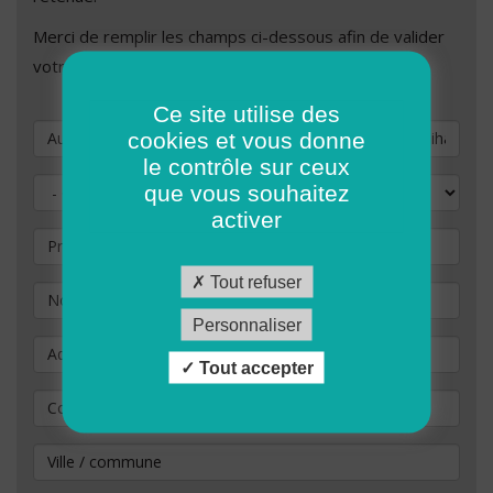
Merci de remplir les champs ci-dessous afin de valider
votre demande de candidature.
Ce site utilise des
Vous souhaitez postuler au poste de
cookies et vous donne
le contrôle sur ceux
Civilité
que vous souhaitez
activer
Prénom
Tout refuser
Nom
*
Personnaliser
Adresse
Tout accepter
Code Postal
*
Ville / commune