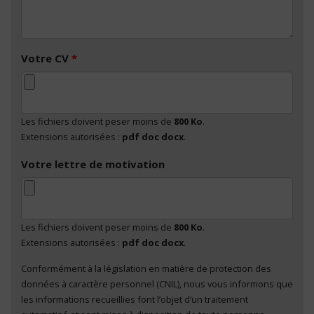
Votre CV
*
Les fichiers doivent peser moins de
800 Ko
.
Extensions autorisées :
pdf doc docx
.
Votre lettre de motivation
Les fichiers doivent peser moins de
800 Ko
.
Extensions autorisées :
pdf doc docx
.
Conformément à la législation en matière de protection des
En cliquant sur "Envoyer", je consens au traitement
données à caractère personnel (CNIL), nous vous informons que
de mes données à caractère personnel
*
les informations recueillies font l’objet d’un traitement