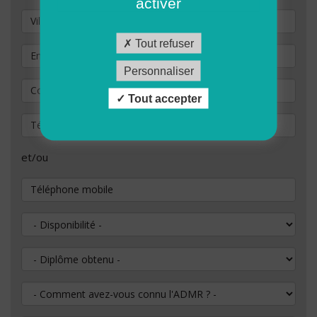
activer
Ville / commune
Tout refuser
Email
*
Personnaliser
Confirmation de votre adresse e-mail
*
Tout accepter
Téléphone fixe
et/ou
Téléphone mobile
Disponibilité
Diplôme obtenu
Comment avez-vous connu l'ADMR ?