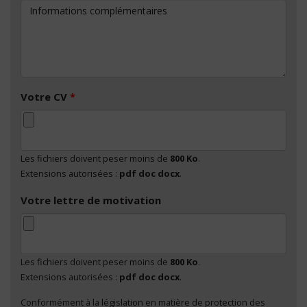
Informations complémentaires
Votre CV
*
Les fichiers doivent peser moins de
800 Ko
.
Extensions autorisées :
pdf doc docx
.
Votre lettre de motivation
Les fichiers doivent peser moins de
800 Ko
.
Extensions autorisées :
pdf doc docx
.
Conformément à la législation en matière de protection des
En cliquant sur "Envoyer", je consens au traitement