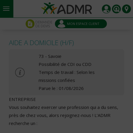
Aller au contenu principal
Panneau de gestion des cookies
DEMANDE
MON ESPACE CLIENT
DE DEVIS
AIDE A DOMICILE (H/F)
73 - Savoie
Possibilité de CDI ou CDD
Temps de travail : Selon les
missions confiées
Parue le : 01/08/2026
ENTREPRISE
Vous souhaitez exercer une profession qui a du sens,
près de chez vous, alors rejoignez-nous ! L’ADMR
recherche un :