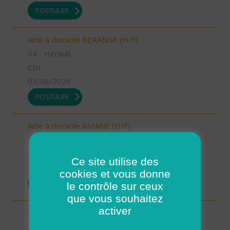
POSTULER
Aide à domicile BERANGE (H/F)
34 - Hérault
CDI
03/08/2026
POSTULER
Aide à domicile ANIANE (H/F)
34 - Hérault
CDI
Ce site utilise des
03/08/2026
cookies et vous donne
POSTULER
le contrôle sur ceux
que vous souhaitez
activer
Auxiliaire de vie GIGNAC (H/F)
34 - Hérault