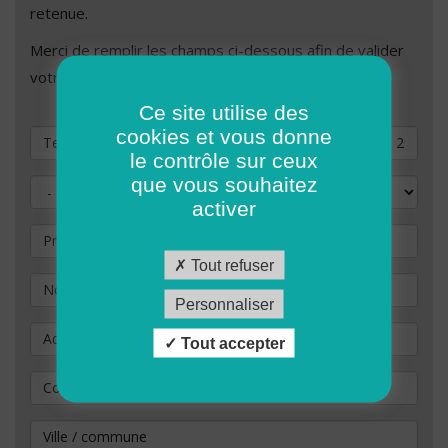
retenue.
Merci de remplir les champs ci-dessous afin de valider
votre demande de candidature.
Ce site utilise des
cookies et vous donne
Vous souhaitez postuler au poste de
le contrôle sur ceux
que vous souhaitez
Civilité
activer
Prénom
Tout refuser
Nom
*
Personnaliser
Adresse
Tout accepter
Code Postal
*
Ville / commune