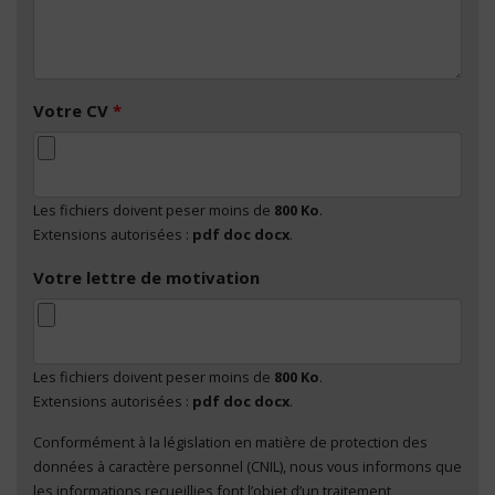
Votre CV
*
Les fichiers doivent peser moins de
800 Ko
.
Extensions autorisées :
pdf doc docx
.
Votre lettre de motivation
Les fichiers doivent peser moins de
800 Ko
.
Extensions autorisées :
pdf doc docx
.
Conformément à la législation en matière de protection des
En cliquant sur "Envoyer", je consens au traitement
données à caractère personnel (CNIL), nous vous informons que
de mes données à caractère personnel
*
les informations recueillies font l’objet d’un traitement