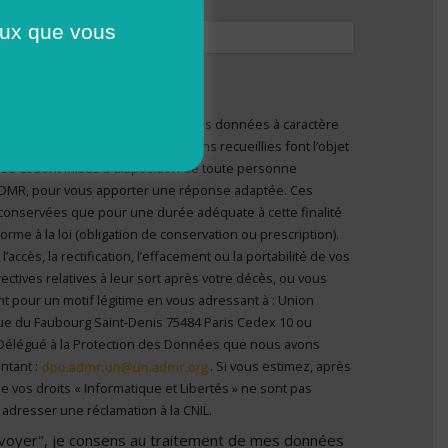
tivation
ceux que vous
ser moins de
800 Ko
.
pdf doc docx
.
lation en matière de protection des données à caractère
nvoyer", je consens au traitement de mes données à
ous informons que les informations recueillies font l’objet
el
*
 personne
’ADMR, pour vous apporter une réponse adaptée. Ces
conservées que pour une durée adéquate à cette finalité
me à la loi (obligation de conservation ou prescription).
ccès, la rectification, l’effacement ou la portabilité de vos
ectives relatives à leur sort après votre décès, ou vous
t pour un motif légitime en vous adressant à : Union
ue du Faubourg Saint-Denis 75484 Paris Cedex 10 ou
Délégué à la Protection des Données que nous avons
ntant :
. Si vous estimez, après
e vos droits « Informatique et Libertés » ne sont pas
adresser une réclamation à la CNIL.
Envoyer", je consens au traitement de mes données