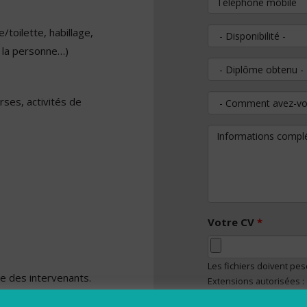
/toilette, habillage,
Disponibilité
à la personne…)
Diplôme obtenu
Comment avez-vous
rses, activités de
Informations comp
Votre CV
*
Les fichiers doivent pe
le des intervenants.
Extensions autorisées :
ion du bénéficiaire.