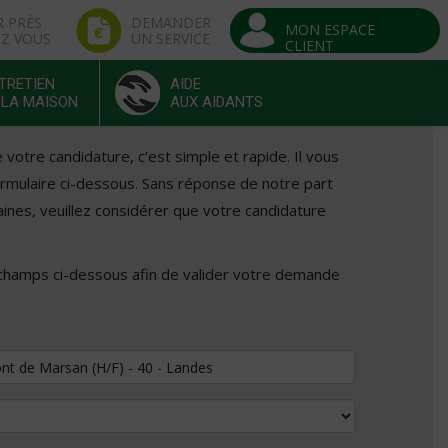
R PRÈS
DEMANDER
MON ESPACE
EZ VOUS
UN SERVICE
CLIENT
TRETIEN
AIDE
 LA MAISON
AUX AIDANTS
otre candidature, c’est simple et rapide. Il vous
formulaire ci-dessous. Sans réponse de notre part
ines, veuillez considérer que votre candidature
 champs ci-dessous afin de valider votre demande
tuler au poste de