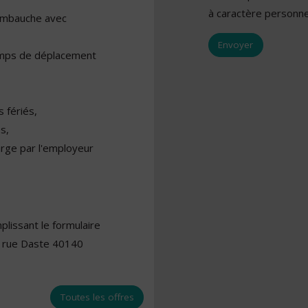
à caractère personne
embauche avec
emps de déplacement
 fériés,
s,
arge par l'employeur
lissant le formulaire
6 rue Daste 40140
Toutes les offres