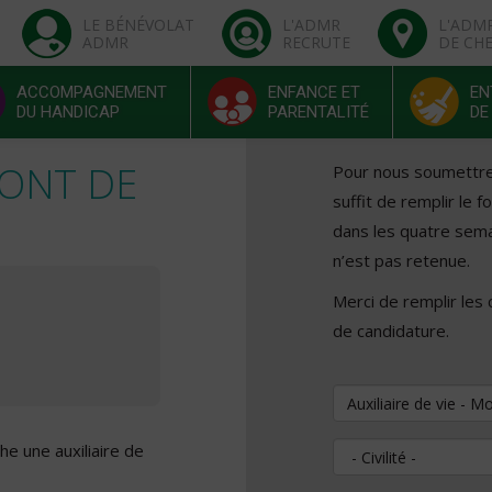
LE BÉNÉVOLAT
L'ADMR
L'ADM
ADMR
RECRUTE
DE CH
ACCOMPAGNEMENT
ENFANCE ET
EN
DU HANDICAP
PARENTALITÉ
DE
 MONT DE
Pour nous soumettre v
suffit de remplir le 
dans les quatre sema
n’est pas retenue.
Merci de remplir les
de candidature.
Vous souhaitez pos
e une auxiliaire de
Civilité