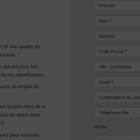
Prénom
Nom
*
Adresse
t et une qualité de
Code Postal
*
omicile.
Ville / commune
 qui ont pour but
 de nos bénéficiaires.
Email
*
ouver un emploi de
Confirmation de vo
rant du bien-être de la
Téléphone fixe
Vous les aidez dans
re.
et/ou
aurez pour missions
Téléphone mobile