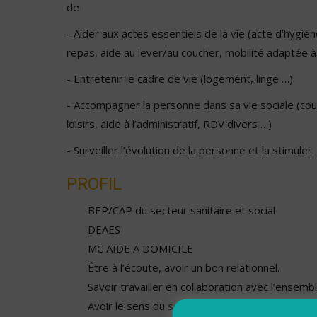
de :
- Aider aux actes essentiels de la vie (acte d’hygiène
repas, aide au lever/au coucher, mobilité adaptée 
- Entretenir le cadre de vie (logement, linge …)
- Accompagner la personne dans sa vie sociale (cou
loisirs, aide à l’administratif, RDV divers …)
- Surveiller l’évolution de la personne et la stimuler.
PROFIL
BEP/CAP du secteur sanitaire et social
DEAES
MC AIDE A DOMICILE
Être à l’écoute, avoir un bon relationnel.
Savoir travailler en collaboration avec l’ensemb
Avoir le sens du service rendu et de la satisfact