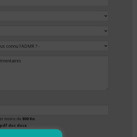
 connu l'ADMR ?
lémentaires
ser moins de
800 Ko
.
pdf doc docx
.