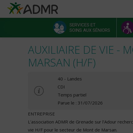
Aller au contenu principal
Panneau de gestion des cookies
SERVICES ET
SOINS AUX SÉNIORS
Menu principal
AUXILIAIRE DE VIE -
MARSAN (H/F)
40 - Landes
CDI
Temps partiel
Parue le : 31/07/2026
ENTREPRISE
L'association ADMR de Grenade sur l'Adour recherch
vie H/F pour le secteur de Mont de Marsan.