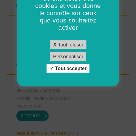
cookies et vous donne
POSTULER
le contrôle sur ceux
que vous souhaitez
Responsable de secteur sur Noyers sur Cher -
activer
CDD 2 mois Temps Plein (H/F)
41 - Loir-et-Cher
Tout refuser
CDD
23/07/2026
Personnaliser
POSTULER
Tout accepter
Aide à domicile - Grasse (H/F)
06 - Alpes-Maritimes
Possibilité de CDI ou CDD
21/07/2026
POSTULER
Aide à domicile- Antibes (H/F)