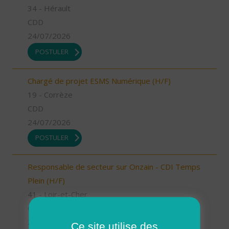
34 - Hérault
CDD
24/07/2026
POSTULER
Chargé de projet ESMS Numérique (H/F)
19 - Corrèze
CDD
24/07/2026
POSTULER
Responsable de secteur sur Onzain - CDI Temps
Plein (H/F)
41 - Loir-et-Cher
CDI
23/07/2026
Ce site utilise des