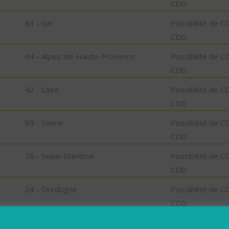
CDD
83 - Var
Possibilité de C
CDD
04 - Alpes-de-Haute-Provence
Possibilité de C
CDD
42 - Loire
Possibilité de C
CDD
89 - Yonne
Possibilité de C
CDD
76 - Seine-Maritime
Possibilité de C
CDD
24 - Dordogne
Possibilité de C
CDD
93 - Seine-Saint-Denis
Possibilité de C