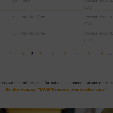
36 - Indre
Possibilité de C
CDD
63 - Puy-de-Dôme
Possibilité de C
CDD
63 - Puy-de-Dôme
Possibilité de C
CDD
1
2
3
4
5
6
7
8
9
…
ons sur nos métiers, nos formations, les bonnes raisons de rejoin
Rendez-vous sur "L'ADMR recrute près de chez vous".