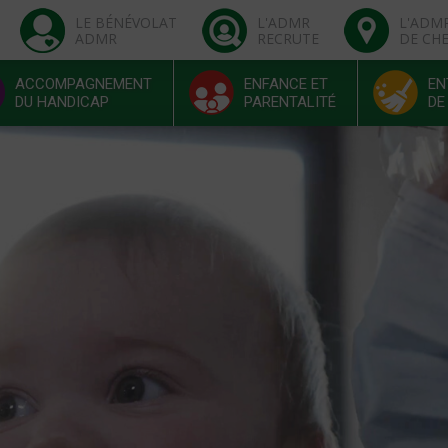
LE BÉNÉVOLAT
L'ADMR
L'ADM
ADMR
RECRUTE
DE CH
ACCOMPAGNEMENT
ENFANCE ET
EN
DU HANDICAP
PARENTALITÉ
DE