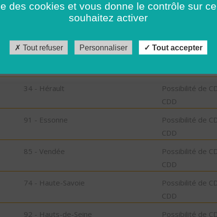
ise des cookies et vous donne le contrôle sur 
CDD
souhaitez activer
92 - Hauts-de-Seine
Possibilité de C
CDD
Tout refuser
Personnaliser
Tout accepter
06 - Alpes-Maritimes
Possibilité de C
CDD
34 - Hérault
Possibilité de C
CDD
91 - Essonne
Possibilité de C
CDD
85 - Vendée
Possibilité de C
CDD
74 - Haute-Savoie
Possibilité de C
CDD
92 - Hauts-de-Seine
Possibilité de C