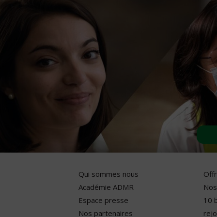
Qui sommes nous
Off
Académie ADMR
Nos
Espace presse
10 
Nos partenaires
rejo