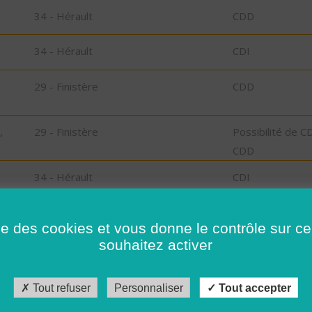
34 - Hérault
CDD
34 - Hérault
CDI
29 - Finistère
CDD
,
29 - Finistère
Possibilité de C
CDD
34 - Hérault
CDI
34 - Hérault
CDI
ise des cookies et vous donne le contrôle sur 
souhaitez activer
34 - Hérault
CDD
34 - Hérault
CDI
Tout refuser
Personnaliser
Tout accepter