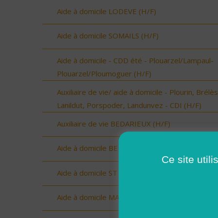
Aide à domicile LODEVE (H/F)
Aide à domicile SOMAILS (H/F)
Aide à domicile - CDD été - Plouarzel/Lampaul-
Plouarzel/Ploumoguer (H/F)
Auxiliaire de vie/ aide à domicile - Plourin, Brélès
Lanildut, Porspoder, Landunvez - CDI (H/F)
Auxiliaire de vie BEDARIEUX (H/F)
Aide à domicile BEDARIEUX (H/F)
Ce site util
Aide à domicile ST ANDRE DE SANGONIS (H/F)
Aide à domicile MAGALAS (H/F)