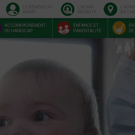
LE BÉNÉVOLAT
L'ADMR
L'ADM
ADMR
RECRUTE
DE CH
ACCOMPAGNEMENT
ENFANCE ET
EN
DU HANDICAP
PARENTALITÉ
DE