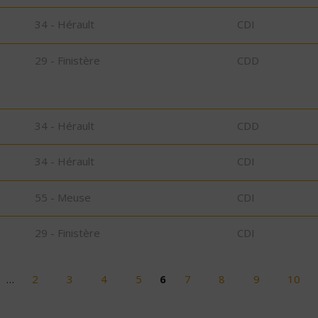
34 - Hérault
CDI
29 - Finistère
CDD
34 - Hérault
CDD
34 - Hérault
CDI
55 - Meuse
CDI
29 - Finistère
CDI
…
2
3
4
5
6
7
8
9
10