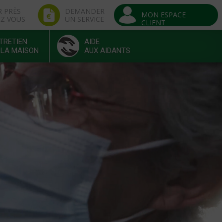
R PRÈS
DEMANDER
MON ESPACE
EZ VOUS
UN SERVICE
CLIENT
TRETIEN
AIDE
 LA MAISON
AUX AIDANTS