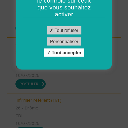
le contrôle sur ceux
26 - Drôme
que vous souhaitez
CDD
activer
13/07/2026
POSTULER
Tout refuser
Personnaliser
Chargé.e de mission Qualité et développement -
Stage (H/F)
Tout accepter
35 - Ille-et-Vilaine
STAGE
10/07/2026
POSTULER
Infirmier référent (H/F)
26 - Drôme
CDI
10/07/2026