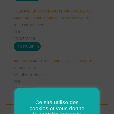
TECHNICIEN D’INTERVENTION SOCIALE ET
FAMILIALE - Sur le Sud du Loir et Cher (H/F)
41 - Loir-et-Cher
CDI
13/07/2026
POSTULER
INTERVENANT.E A DOMICILE - LOUVIGNE DU
DESERT (H/F)
35 - Ille-et-Vilaine
CDI
13/07/2026
POSTULER
Ce site utilise des
cookies et vous donne
Aide à domicile Cléon d'Andran (H/F)