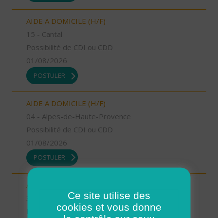
AIDE A DOMICILE (H/F)
15 - Cantal
Possibilité de CDI ou CDD
01/08/2026
POSTULER
AIDE A DOMICILE (H/F)
04 - Alpes-de-Haute-Provence
Possibilité de CDI ou CDD
01/08/2026
POSTULER
AUXILIAIRE DE VIE SOCIALE (H/F)
Ce site utilise des
31 - Haute-Garonne
cookies et vous donne
Possibilité de CDI ou CDD