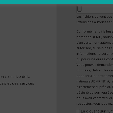
Votre lettre de mo
Les fichiers doivent pe
Extensions autorisées :
Conformément à la légis
En cliquant sur "E
personnel (CNIL), nous v
caractère personn
d’un traitement automatisé et sont mises à disposition de toute
autorisée, au sein de l
informations ne seront 
ou pour une durée confor
Vous pouvez demander l’a
données, définir des dir
opposer à leur traitemen
n collective de la
nationale ADMR 184 A, r
oins et des services
directement auprès du 
désigné ou son représe
nous avoir contactés, qu
respectés, vous pouvez 
En cliquant sur "