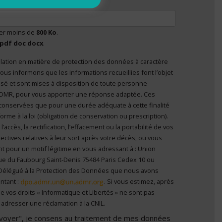
tivation
ser moins de
800 Ko
.
pdf doc docx
.
lation en matière de protection des données à caractère
nvoyer", je consens au traitement de mes données à
ous informons que les informations recueillies font l’objet
el
*
 personne
’ADMR, pour vous apporter une réponse adaptée. Ces
conservées que pour une durée adéquate à cette finalité
me à la loi (obligation de conservation ou prescription).
ccès, la rectification, l’effacement ou la portabilité de vos
ectives relatives à leur sort après votre décès, ou vous
t pour un motif légitime en vous adressant à : Union
ue du Faubourg Saint-Denis 75484 Paris Cedex 10 ou
Délégué à la Protection des Données que nous avons
ntant :
. Si vous estimez, après
e vos droits « Informatique et Libertés » ne sont pas
adresser une réclamation à la CNIL.
Envoyer", je consens au traitement de mes données