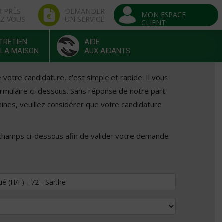
R PRÈS
DEMANDER
MON ESPACE
EZ VOUS
UN SERVICE
CLIENT
TRETIEN
AIDE
 LA MAISON
AUX AIDANTS
otre candidature, c’est simple et rapide. Il vous
formulaire ci-dessous. Sans réponse de notre part
ines, veuillez considérer que votre candidature
 champs ci-dessous afin de valider votre demande
tuler au poste de