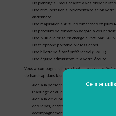
Un planning au mois adapté à vos disponibilités
Une rémunération supplémentaire selon votre 
ancienneté
Une majoration à 45% les dimanches et jours f
Un parcours de formation adapté à vos besoin
Une Mutuelle prise en charge à 75% par l' AD
Un téléphone portable professionnel
Une billetterie à tarif préférentiel (SWILE)
Une équipe administrative à votre écoute
Vous accompagnerez nos clients, personnes âgées 
de handicap dans leur quotidien :
Ce site util
Aide à la personne : aide au lever et au coucher, 
l'habillage et au déshabillage, aide aux transfer
Aide à la vie quotidienne : préparation et acc
des repas, entretien de la maison et du linge, 
accompagnement social