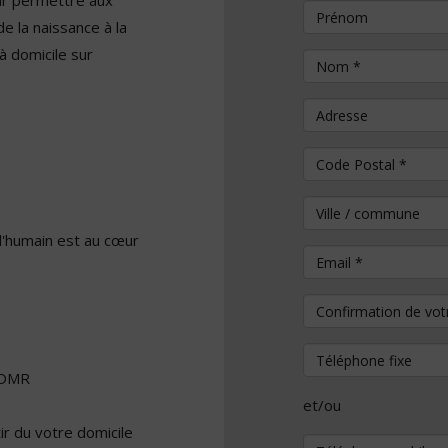
ur permettre aux
Prénom
e la naissance à la
à domicile sur
Nom
*
Adresse
Code Postal
*
Ville / commune
l'humain est au cœur
Email
*
Confirmation de vo
Téléphone fixe
 ADMR
et/ou
r du votre domicile
Téléphone mobile