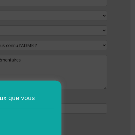
 connu l'ADMR ?
lémentaires
ceux que vous
ser moins de
800 Ko
.
pdf doc docx
.