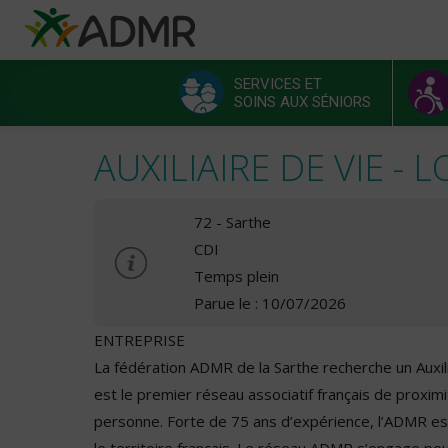
Aller au contenu principal
Panneau de gestion des cookies
SERVICES ET
SOINS AUX SÉNIORS
Menu principal
AUXILIAIRE DE VIE - L
72 - Sarthe
CDI
Temps plein
Parue le : 10/07/2026
ENTREPRISE
La fédération ADMR de la Sarthe recherche un Auxil
est le premier réseau associatif français de proximi
personne. Forte de 75 ans d’expérience, l’ADMR es