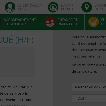
LE BÉNÉVOLAT
L'ADMR
L'ADM
ADMR
RECRUTE
DE CH
ACCOMPAGNEMENT
ENFANCE ET
EN
DU HANDICAP
PARENTALITÉ
DE
OUÉ (H/F)
Pour nous soumettre v
suffit de remplir le 
dans les quatre sema
n’est pas retenue.
Merci de remplir les
de candidature.
Vous souhaitez pos
iaire de vie. L'ADMR
té de service à la
Civilité
t présente sur tout