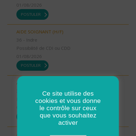
01/08/2026
POSTULER
AIDE SOIGNANT (H/F)
36 - Indre
Possibilité de CDI ou CDD
01/08/2026
POSTULER
AIDE A DOMICILE (H/F)
38 - Isère
Ce site utilise des
Possibilité de CDI ou CDD
cookies et vous donne
le contrôle sur ceux
01/08/2026
que vous souhaitez
POSTULER
activer
AIDE A DOMICILE (H/F)