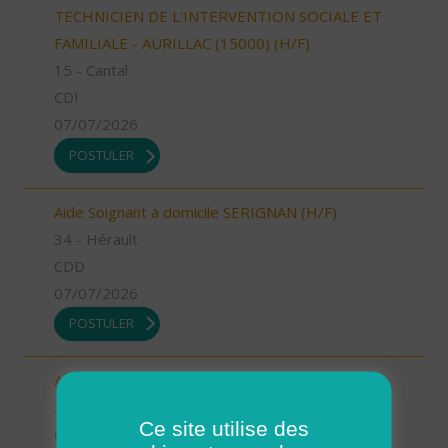
TECHNICIEN DE L'INTERVENTION SOCIALE ET
FAMILIALE - AURILLAC (15000) (H/F)
15 - Cantal
CDI
07/07/2026
POSTULER
Aide Soignant à domicile SERIGNAN (H/F)
34 - Hérault
CDD
07/07/2026
POSTULER
Aide Soignant à domicile SERIGNAN (H/F)
34 - Hérault
Ce site utilise des
CDI