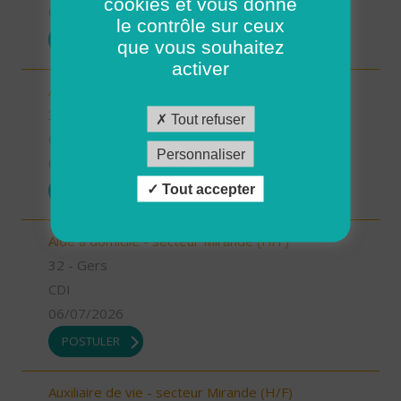
cookies et vous donne
07/07/2026
le contrôle sur ceux
POSTULER
que vous souhaitez
activer
Auxiliaire de vie - secteur Miélan (H/F)
32 - Gers
Tout refuser
CDI
Personnaliser
06/07/2026
Tout accepter
POSTULER
Aide à domicile - secteur Mirande (H/F)
32 - Gers
CDI
06/07/2026
POSTULER
Auxiliaire de vie - secteur Mirande (H/F)