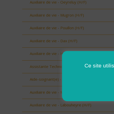
Auxiliaire de vie - Oeyreluy (H/F)
Auxiliaire de vie - Mugron (H/F)
Auxiliaire de vie - Pouillon (H/F)
Auxiliaire de vie - Dax (H/F)
Auxiliaire de vie - Hagetmau (H/F)
Ce site util
Assistante Technique - Beaufort (73034) (H/F)
Aide-soignant(e) - Aime (73210) (H/F)
Auxiliaire de vie - Mimizan (H/F)
Auxiliaire de vie - Labouheyre (H/F)