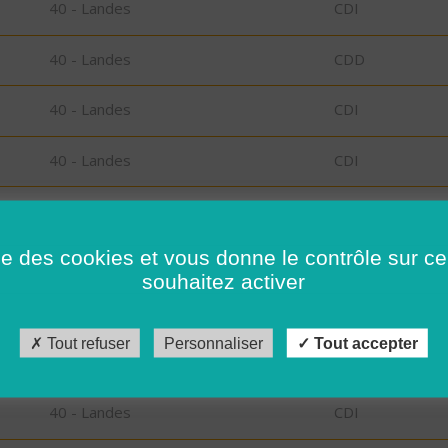
40 - Landes
CDI
40 - Landes
CDD
40 - Landes
CDI
40 - Landes
CDI
40 - Landes
CDI
ise des cookies et vous donne le contrôle sur 
73 - Savoie
CDI
souhaitez activer
73 - Savoie
CDI
Tout refuser
Personnaliser
Tout accepter
40 - Landes
CDI
40 - Landes
CDI