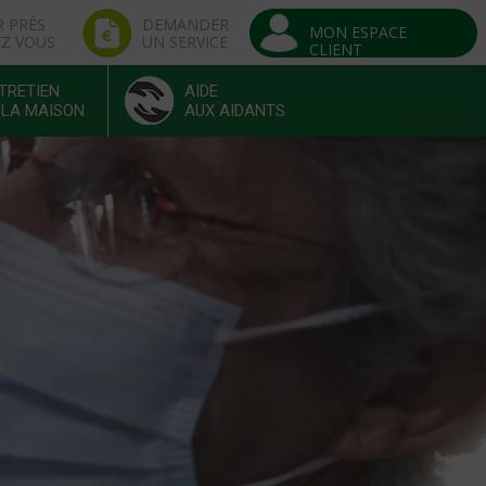
R PRÈS
DEMANDER
MON ESPACE
EZ VOUS
UN SERVICE
CLIENT
TRETIEN
AIDE
 LA MAISON
AUX AIDANTS