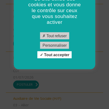
cookies et vous donne
le contrôle sur ceux
Aide-Soignant(e) à Domicile PLOUGASTEL-
que vous souhaitez
DAOULAS CDD 80% (H/F)
activer
29 - Finistère
CDI
Tout refuser
01/07/2026
POSTULER
Personnaliser
Tout accepter
INFIRMIER COORDINATEUR (H/F)
55 - Meuse
CDI
01/07/2026
POSTULER
Auxiliaire de Vie Sociale (H/F)
03 - Allier