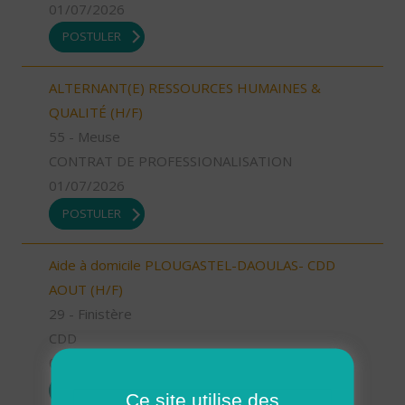
01/07/2026
POSTULER
ALTERNANT(E) RESSOURCES HUMAINES &
QUALITÉ (H/F)
55 - Meuse
CONTRAT DE PROFESSIONALISATION
01/07/2026
POSTULER
Aide à domicile PLOUGASTEL-DAOULAS- CDD
AOUT (H/F)
29 - Finistère
CDD
01/07/2026
POSTULER
Ce site utilise des