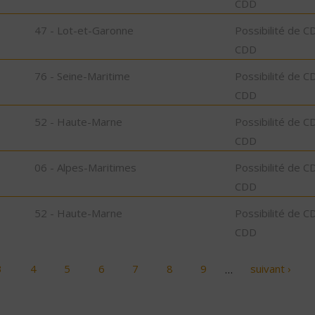
CDD
47 - Lot-et-Garonne
Possibilité de C
CDD
76 - Seine-Maritime
Possibilité de C
CDD
52 - Haute-Marne
Possibilité de C
CDD
06 - Alpes-Maritimes
Possibilité de C
CDD
52 - Haute-Marne
Possibilité de C
CDD
3
4
5
6
7
8
9
…
suivant ›