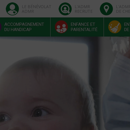
LE BÉNÉVOLAT
L'ADMR
L'ADM
ADMR
RECRUTE
DE CH
ACCOMPAGNEMENT
ENFANCE ET
EN
DU HANDICAP
PARENTALITÉ
DE