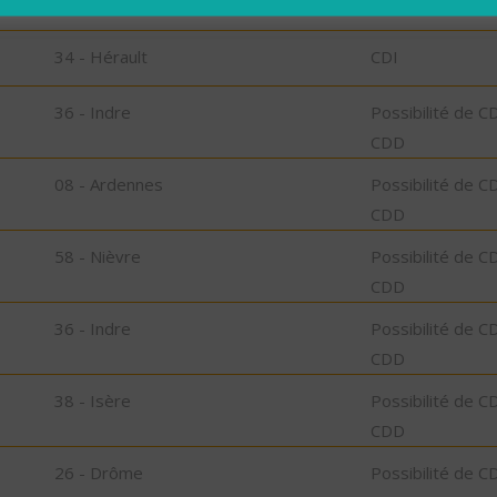
34 - Hérault
CDI
34 - Hérault
CDI
36 - Indre
Possibilité de C
CDD
08 - Ardennes
Possibilité de C
CDD
58 - Nièvre
Possibilité de C
CDD
36 - Indre
Possibilité de C
CDD
38 - Isère
Possibilité de C
CDD
26 - Drôme
Possibilité de C