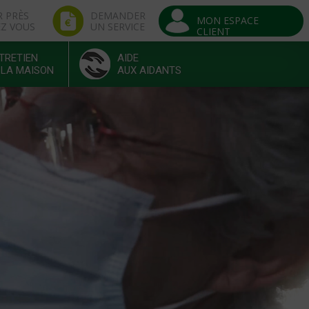
R PRÈS
DEMANDER
MON ESPACE
EZ VOUS
UN SERVICE
CLIENT
TRETIEN
AIDE
 LA MAISON
AUX AIDANTS