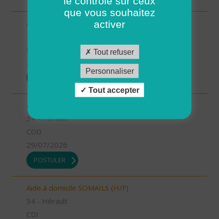
le contrôle sur ceux
que vous souhaitez
Auxiliaire de vie LIGNAN (H/F)
activer
34 - Hérault
CDI
Tout refuser
29/07/2026
Personnaliser
POSTULER
Tout accepter
Aide à domicile LODEVE (H/F)
34 - Hérault
CDD
29/07/2026
POSTULER
Aide à domicile SOMAILS (H/F)
34 - Hérault
CDI