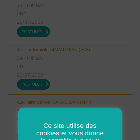
34 - Hérault
CDD
29/07/2026
POSTULER
Aide à domicile MARAUSSAN (H/F)
34 - Hérault
CDI
29/07/2026
POSTULER
Auxiliaire de vie MARAUSSAN (H/F)
34 - Hérault
CDI
Ce site utilise des
29/07/2026
cookies et vous donne
POSTULER