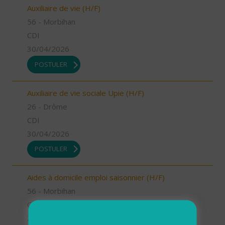
Auxiliaire de vie (H/F)
56 - Morbihan
CDI
30/04/2026
POSTULER
Auxiliaire de vie sociale Upie (H/F)
26 - Drôme
CDI
30/04/2026
POSTULER
Aides à domicile emploi saisonnier (H/F)
56 - Morbihan
CDD
29/04/2026