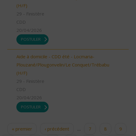
(H/F)
29 - Finistère
CDD
20/04/2026
POSTULER
Aide à domicile - CDD été - Locmaria-
Plouzané/Plougonvelin/Le Conquet/Trébabu
(H/F)
29 - Finistère
CDD
20/04/2026
POSTULER
« premier
‹ précédent
…
7
8
9
Pages