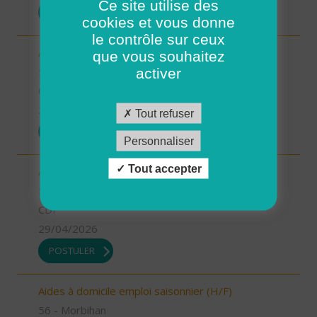
Ce site utilise des
POSTULER
cookies et vous donne
le contrôle sur ceux
Aides à domicile pour renfort été (H/F)
que vous souhaitez
56 - Morbihan
activer
CDD
29/04/2026
Tout refuser
POSTULER
Personnaliser
Tout accepter
Auxiliaires de vie ou Aides à domicile (H/F)
56 - Morbihan
CDI
29/04/2026
POSTULER
Aides à domicile emploi saisonnier (H/F)
56 - Morbihan