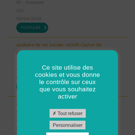
91 - Essonne
CDI
09/04/2026
POSTULER
auxiliaire de vie sociale- ADMR Canton de
Limours (H/F)
91 - Essonne
Ce site utilise des
CDI
cookies et vous donne
09/04/2026
le contrôle sur ceux
POSTULER
que vous souhaitez
activer
auxiliaire de vie sociale- ADMR Papeterie (H/F)
91 - Essonne
Tout refuser
CDI
Personnaliser
09/04/2026