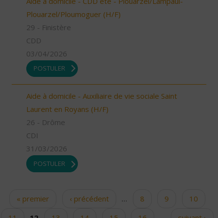
Aide à domicile - CDD été - Plouarzel/Lampaul-
Plouarzel/Ploumoguer (H/F)
29 - Finistère
CDD
03/04/2026
POSTULER
Aide à domicile - Auxiliaire de vie sociale Saint
Laurent en Royans (H/F)
26 - Drôme
CDI
31/03/2026
POSTULER
« premier
‹ précédent
…
8
9
10
Pages
11
12
13
14
15
16
…
suivant ›