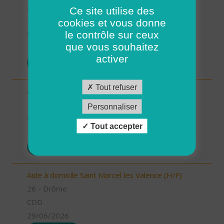
Aides à domicile (H/F)
Ce site utilise des
56 - Morbihan
cookies et vous donne
le contrôle sur ceux
CDD
que vous souhaitez
30/06/2026
activer
POSTULER
Tout refuser
Aide à domicile Pont de l'Isère (H/F)
26 - Drôme
Personnaliser
CDD
Tout accepter
29/06/2026
POSTULER
Aide à domicile Saint Marcel les Valence (H/F)
26 - Drôme
CDD
29/06/2026