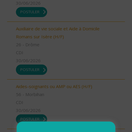
30/06/2026
POSTULER
Auxiliaire de vie sociale et Aide à Domicile
Romans sur Isère (H/F)
26 - Drôme
CDI
30/06/2026
POSTULER
Aides-soignants ou AMP ou AES (H/F)
56 - Morbihan
CDI
30/06/2026
POSTULER