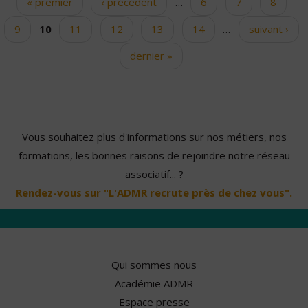
« premier
‹ précédent
…
6
7
8
Pages
9
10
11
12
13
14
…
suivant ›
dernier »
Vous souhaitez plus d'informations sur nos métiers, nos
formations, les bonnes raisons de rejoindre notre réseau
associatif... ?
Rendez-vous sur "L'ADMR recrute près de chez vous".
Qui sommes nous
Académie ADMR
Espace presse