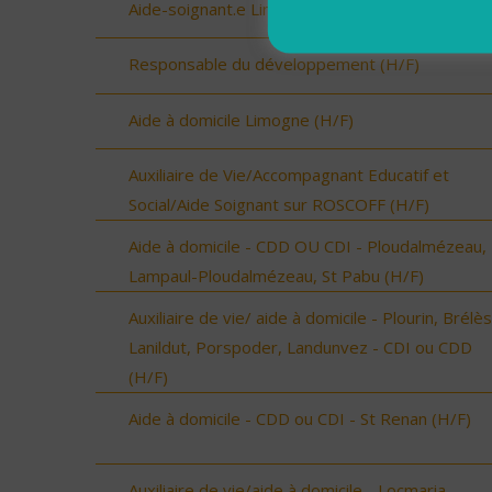
Aide-soignant.e Limogne en Quercy (H/F)
Responsable du développement (H/F)
Aide à domicile Limogne (H/F)
Auxiliaire de Vie/Accompagnant Educatif et
Social/Aide Soignant sur ROSCOFF (H/F)
Aide à domicile - CDD OU CDI - Ploudalmézeau,
Lampaul-Ploudalmézeau, St Pabu (H/F)
Auxiliaire de vie/ aide à domicile - Plourin, Brélès
Lanildut, Porspoder, Landunvez - CDI ou CDD
(H/F)
Aide à domicile - CDD ou CDI - St Renan (H/F)
Auxiliaire de vie/aide à domicile - Locmaria-