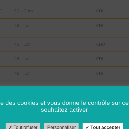
F)
32 - Gers
CDI
46 - Lot
CDI
46 - Lot
CDD
46 - Lot
CDI
46 - Lot
CDI
46 - Lot
CDI
ise des cookies et vous donne le contrôle sur 
46 - Lot
CDI
souhaitez activer
46 - Lot
CDI
Tout refuser
Personnaliser
Tout accepter