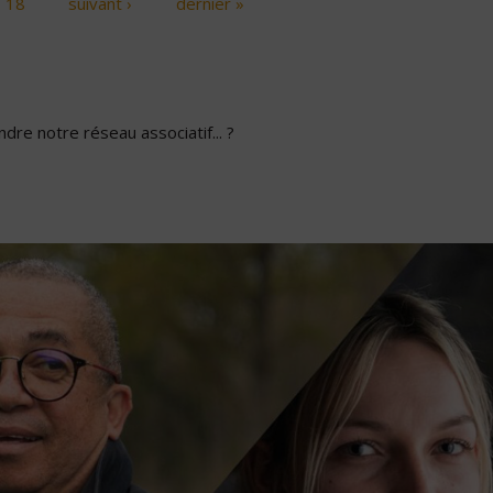
18
suivant ›
dernier »
dre notre réseau associatif... ?