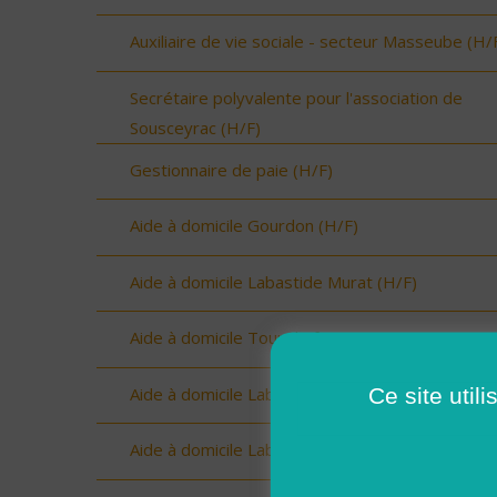
Auxiliaire de vie sociale - secteur Masseube (H/
Secrétaire polyvalente pour l'association de
Sousceyrac (H/F)
Gestionnaire de paie (H/F)
Aide à domicile Gourdon (H/F)
Aide à domicile Labastide Murat (H/F)
Aide à domicile Tour de faure (H/F)
Ce site util
Aide à domicile Labastide Murat (H/F)
Aide à domicile Labastide Murat (H/F)