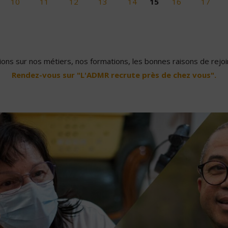
10
11
12
13
14
15
16
17
ons sur nos métiers, nos formations, les bonnes raisons de rejoin
Rendez-vous sur "L'ADMR recrute près de chez vous".