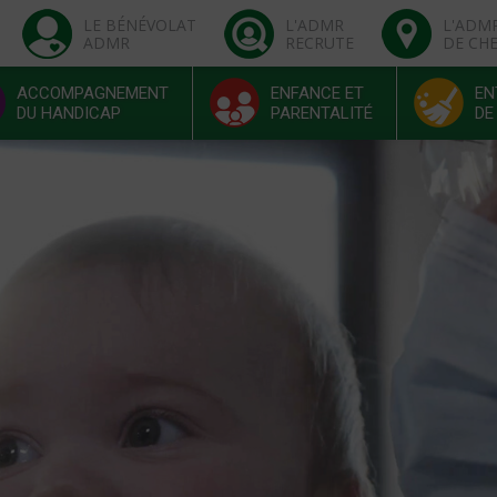
LE BÉNÉVOLAT
L'ADMR
L'ADM
ADMR
RECRUTE
DE CH
ACCOMPAGNEMENT
ENFANCE ET
EN
DU HANDICAP
PARENTALITÉ
DE