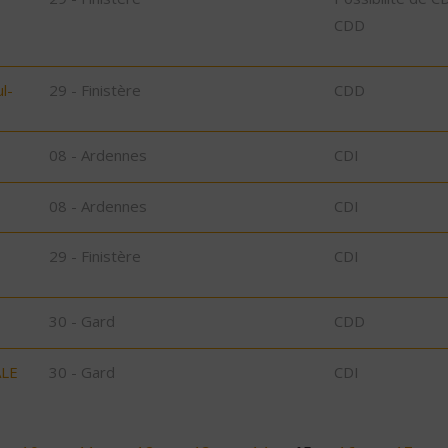
CDD
l-
29 - Finistère
CDD
08 - Ardennes
CDI
08 - Ardennes
CDI
29 - Finistère
CDI
30 - Gard
CDD
ALE
30 - Gard
CDI