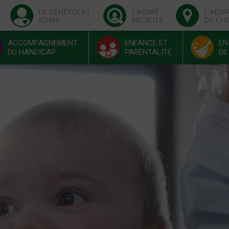
LE BÉNÉVOLAT
L'ADMR
L'ADM
ADMR
RECRUTE
DE CH
ACCOMPAGNEMENT
ENFANCE ET
EN
DU HANDICAP
PARENTALITÉ
DE