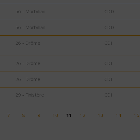
56 - Morbihan
CDD
56 - Morbihan
CDD
26 - Drôme
CDI
26 - Drôme
CDI
26 - Drôme
CDI
29 - Finistère
CDI
7
8
9
10
11
12
13
14
15