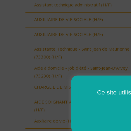
Assistant technique administratif (H/F)
AUXILIAIRE DE VIE SOCIALE (H/F)
AUXILIAIRE DE VIE SOCIALE (H/F)
Assistante Technique - Saint Jean de Maurienne
(73300) (H/F)
Aide à domicile - Job d'été - Saint-Jean-D'Arvey
(73230) (H/F)
CHARGE.E DE MISSION (H/F)
Ce site util
AIDE SOIGNANT A DOMICILE SECTEUR VAUVE
(H/F)
Auxiliaire de vie (H/F)