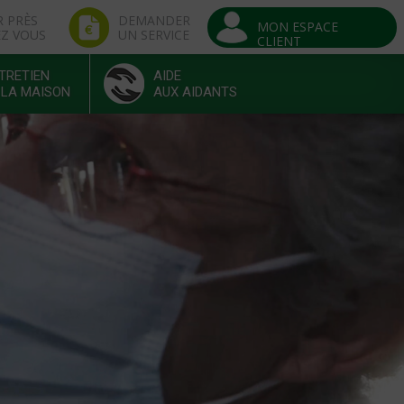
R PRÈS
DEMANDER
MON ESPACE
EZ VOUS
UN SERVICE
CLIENT
TRETIEN
AIDE
 LA MAISON
AUX AIDANTS