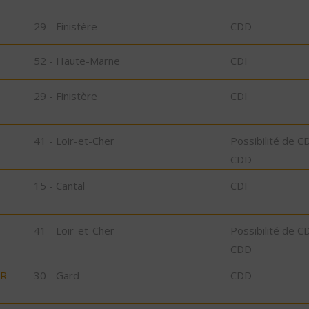
29 - Finistère
CDD
52 - Haute-Marne
CDI
29 - Finistère
CDI
41 - Loir-et-Cher
Possibilité de C
CDD
15 - Cantal
CDI
41 - Loir-et-Cher
Possibilité de C
CDD
UR
30 - Gard
CDD