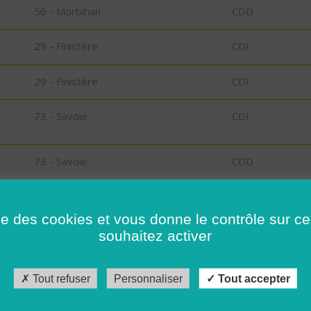
56 - Morbihan
CDD
29 - Finistère
CDI
29 - Finistère
CDI
73 - Savoie
CDI
73 - Savoie
CDD
26 - Drôme
CDD
ise des cookies et vous donne le contrôle sur 
souhaitez activer
RT
30 - Gard
CDI
Tout refuser
Personnaliser
Tout accepter
56 - Morbihan
CDI