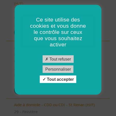
(H/F)
29 - Finistère
Possibilité de CDI ou CDD
Ce site utilise des
26/12/2025
cookies et vous donne
le contrôle sur ceux
POSTULER
que vous souhaitez
activer
Auxiliaire de vie/aide à domicile - Locmaria-
Plouzané /Plougonvelin/Le Conquet/Trébabu -
Tout refuser
CDD ou CDI (H/F)
29 - Finistère
Personnaliser
Possibilité de CDI ou CDD
Tout accepter
26/12/2025
POSTULER
Aide à domicile - CDD ou CDI - St Renan (H/F)
29 - Finistère