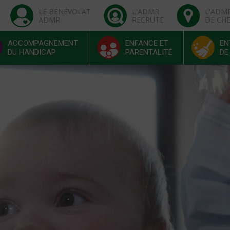
LE BÉNÉVOLAT
L'ADMR
L'ADM
ADMR
RECRUTE
DE CH
ACCOMPAGNEMENT
ENFANCE ET
EN
DU HANDICAP
PARENTALITÉ
DE