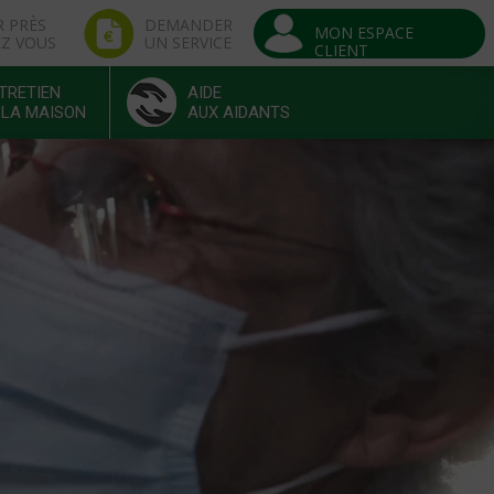
R PRÈS
DEMANDER
MON ESPACE
EZ VOUS
UN SERVICE
CLIENT
TRETIEN
AIDE
 LA MAISON
AUX AIDANTS