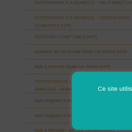
INTERVENANT.E A DOMICILE - VAL D'ANAST (H
INTERVENANT.E A DOMICILE - CESSON-VERN-
CHANTEPIE (H/F)
ASSISTANT COMPTABLE (H/F)
Auxiliaire de vie sociale Etoile sur Rhone (H/F)
Aide à domicile Etoile sur Rhône (H/F)
TECHNICIEN DE L'INTERVENTION SOCIALE ET
Ce site util
FAMILIALE - AURILLAC (15000) (H/F)
Aide Soignant à domicile SERIGNAN (H/F)
Aide Soignant à domicile SERIGNAN (H/F)
Aide à domicile - secteur Condom (H/F)