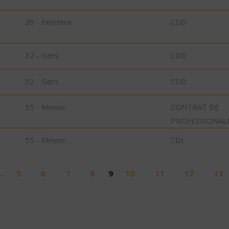
29 - Finistère
CDD
32 - Gers
CDD
32 - Gers
CDD
55 - Meuse
CONTRAT DE
PROFESSIONAL
55 - Meuse
CDI
…
5
6
7
8
9
10
11
12
13