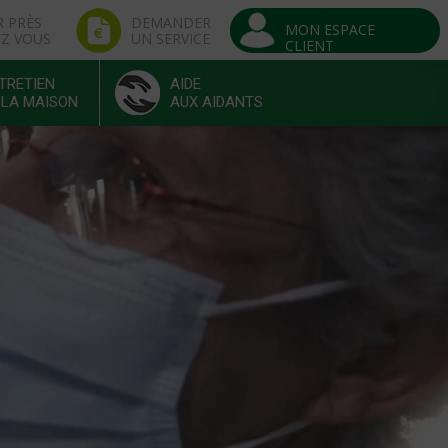
R PRÈS
DEMANDER
MON ESPACE
EZ VOUS
UN SERVICE
CLIENT
TRETIEN
AIDE
 LA MAISON
AUX AIDANTS