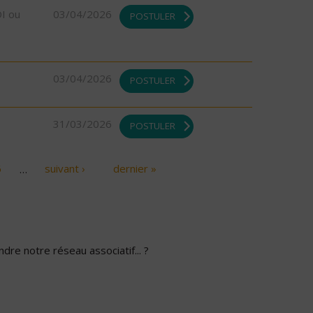
DI ou
03/04/2026
POSTULER
03/04/2026
POSTULER
31/03/2026
POSTULER
6
…
suivant ›
dernier »
dre notre réseau associatif... ?