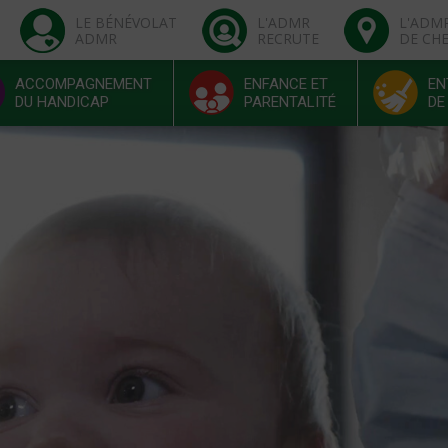
LE BÉNÉVOLAT
L'ADMR
L'ADM
ADMR
RECRUTE
DE CH
ACCOMPAGNEMENT
ENFANCE ET
EN
DU HANDICAP
PARENTALITÉ
DE