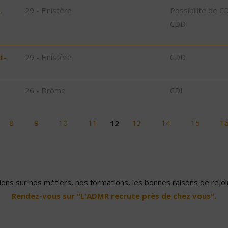
,
29 - Finistère
Possibilité de C
CDD
l-
29 - Finistère
CDD
26 - Drôme
CDI
8
9
10
11
12
13
14
15
1
ons sur nos métiers, nos formations, les bonnes raisons de rejoin
Rendez-vous sur "L'ADMR recrute près de chez vous".