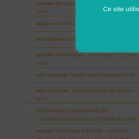
auxiliaire de vie sociale- ADMR Canton de Limou
Ce site util
(H/F)
auxiliaire de vie sociale- ADMR Papeterie (H/F)
aide soignant SSIAD Hurepoix (H/F)
auxiliaire de vie sociale- ADMR Hauts d'Essonne
(H/F)
Aide à domicile- ADMR Hauts d'Essonne (H/F)
Aide à domicile - ADMR du Canton de Limours
(H/F)
TECHNICIEN/TECHNICIENNE DE
L'INTERVENTION SOCIALE ET FAMILIALE (H/F)
Auxiliaire de vie/aide à domicile - Locmaria-