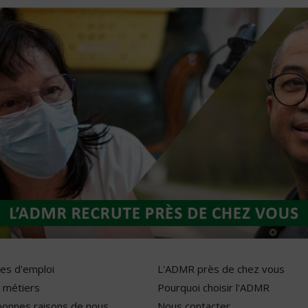
res d'emploi
L'ADMR près de chez vous
 métiers
Pourquoi choisir l'ADMR
bonnes raisons de nous
Nous contacter