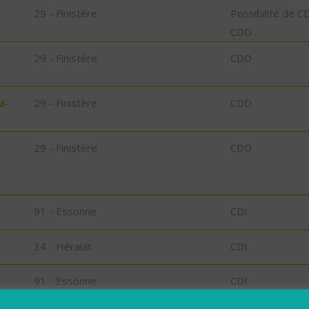
29 - Finistère
Possibilité de C
CDD
29 - Finistère
CDD
l-
29 - Finistère
CDD
29 - Finistère
CDD
91 - Essonne
CDI
34 - Hérault
CDI
91 - Essonne
CDI