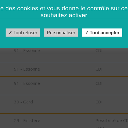
rs
91 - Essonne
CDI
ise des cookies et vous donne le contrôle sur 
souhaitez activer
91 - Essonne
CDI
Tout refuser
Personnaliser
Tout accepter
91 - Essonne
CDI
91 - Essonne
CDI
91 - Essonne
CDI
91 - Essonne
CDI
30 - Gard
CDI
29 - Finistère
Possibilité de C